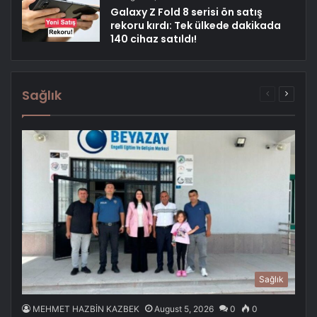
Galaxy Z Fold 8 serisi ön satış
rekoru kırdı: Tek ülkede dakikada
140 cihaz satıldı!
Sağlık
Previous
Next
page
page
Sağlık
MEHMET HAZBİN KAZBEK
August 5, 2026
0
0