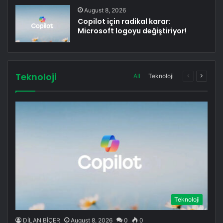
August 8, 2026
Copilot için radikal karar:
Microsoft logoyu değiştiriyor!
Teknoloji
Previous
Next
All
Teknoloji
page
page
Teknoloji
DİLAN BİÇER
August 8, 2026
0
0