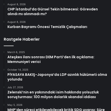
August 8, 2026
CHP İstanbul’da Gürsel Tekin bilmecesi: Görevden
alındı mı alınmadı mı?
August 8, 2026
Kurban Bayramı Öncesi Temizlik Çalışmaları
Rastgele Haberler
March 6, 2025
Ateşkes ilanı sonrası DEM Parti’den ilk açıklama:
Memnuniyet verici
October 14, 2025
PİYASAYA BAKIŞ-Japonya’da LDP azınlık hükümeti olma
yolunda
July 27, 2026
Zelenski’nin en yakınındaki isim hakkında yolsuzluk
soruşturması: 100 milyon dolarlık skandal iddiası
May 5, 2026
MHP’den süreci etkileyebilecek kritik SDG uyarısı: Süre