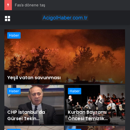
Fas’a dönene taş
Menu
Haber
Yeşil vatan savunması
Haber
Haber
CHP İstanbul’da
Kurban Bayramı
Gürsel Tekin
Öncesi Temizlik
bilmecesi: Görevden
Çalışmaları