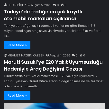
DİLAN BİÇER
August 5, 2026
0
0
Türkiye’de trafiğe en çok kayıtlı
otomobil markaları açıklandı
Türkiye'de trafiğe kayıtlı otomobil verilerine göre Renault 3,6
milyon adedi aşan araç sayısıyla zirvede yer alırken, Fiat ve Ford
ilk…
Read More »
MEHMET HAZBİN KAZBEK
August 4, 2026
0
0
Maruti Suzuki’ye E20 Yakıt Uyumsuzluğu
Nedeniyle Araç Değişimi Cezası
Hindistan'da bir tüketici mahkemesi, E20 yakıtıyla uyumsuzluk
sorunu yaşayan Grand Vitara aracının değiştirilmesine ve tazminat
ödenmesine hükmetti.
Read More »