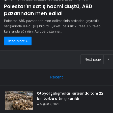
Polestar’ın satış hacmi düştü, ABD
pazarından men edildi
Polestar, ABD pazarından men edilmesinin ardından çeyreklik
satışlarında %4 düşüş bildirdi. Şirket, belirsiz küresel EV talebi
karşısında ağırlığını Avrupa pazarına…
Read More »
Next page
Recent
Otoyol çalışmaları sırasında tam 22
bin torba altın çıkarıldı
August 7, 2026