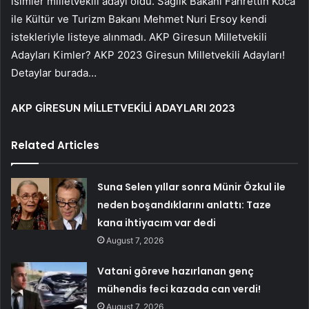
isimler milletvekili adayı oldu. Sağlık Bakanı Fahrettin Koca
ile Kültür ve Turizm Bakanı Mehmet Nuri Ersoy kendi
istekleriyle listeye alınmadı. AKP Giresun Milletvekili
Adayları Kimler? AKP 2023 Giresun Milletvekili Adayları!
Detaylar burada…
AKP GİRESUN MİLLETVEKİLİ ADAYLARI 2023
Related Articles
Suna Selen yıllar sonra Münir Özkul ile
neden boşandıklarını anlattı: Taze
kana ihtiyacım var dedi
August 7, 2026
Vatani göreve hazırlanan genç
mühendis feci kazada can verdi!
August 7, 2026