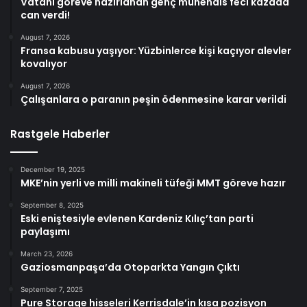
Vatani göreve hazırlanan genç mühendis feci kazada
can verdi!
August 7, 2026
Fransa kabusu yaşıyor: Yüzbinlerce kişi kaçıyor alevler
kovalıyor
August 7, 2026
Çalışanlara o paranın peşin ödenmesine karar verildi
Rastgele Haberler
December 19, 2025
MKE’nin yerli ve milli makineli tüfeği MMT göreve hazır
September 8, 2025
Eski eniştesiyle evlenen Kardeniz Kılıç’tan parti
paylaşımı
March 23, 2026
Gaziosmanpaşa’da Otoparkta Yangın Çıktı
September 7, 2025
Pure Storage hisseleri Kerrisdale’in kısa pozisyon