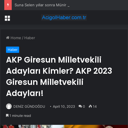
Suna Selen yıllar sonra Münir Özkul ile neden boşandıklarını anlattı: Taze kana ihtiyacım var dedi
Menu
Home
/
Haber
Haber
AKP Giresun Milletvekili
Adayları Kimler? AKP 2023
Giresun Milletvekili
Adayları!
DENİZ GÜNDOĞDU
April 10, 2023
0
14
1 minute read