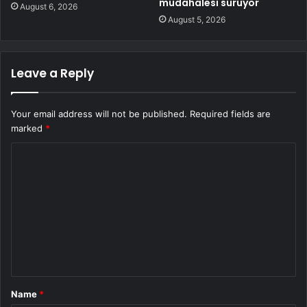
müdahalesi sürüyor
August 6, 2026
August 5, 2026
Leave a Reply
Your email address will not be published.
Required fields are
marked
*
C
o
m
m
e
n
t
Name
*
*