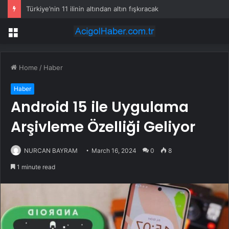
Türkiye’nin 11 ilinin altından altın fışkıracak
Menu
Home
/
Haber
Haber
Android 15 ile Uygulama
Arşivleme Özelliği Geliyor
NURCAN BAYRAM
March 16, 2024
0
8
1 minute read