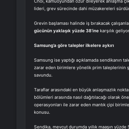
Choi, kamuoyundan özür dileyerek anlaşma çı
lideri, grev sürecinde dahi müzakereleri sürdü
Grevin başlaması halinde iş bırakacak çalışan
gücünün yaklaşık yüzde 38’ine
karşılık geliyor
Samsung’a göre talepler ilkelere aykırı
Samsung ise yaptığı açıklamada sendikanın tale
zarar eden birimlere yönelik prim taleplerinin 
savundu.
Taraflar arasındaki en büyük anlaşmazlık noktası
bölümleri arasında nasıl dağıtılacağı olarak öne 
operasyonları ile zarar eden mantık çipi biriml
konusu.
Sendika, mevcut durumda yıllık maaşın yüzde 50’