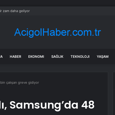
ir zam daha geliyor
FA
HABER
EKONOMI
SAĞLIK
TEKNOLOJI
YAŞAM
in çalışan greve gidiyor
ı, Samsung’da 48