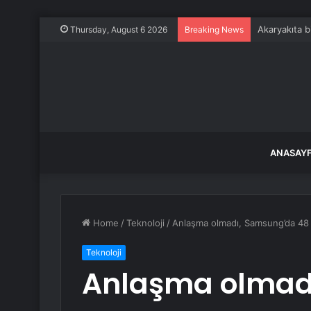
Akaryakıta b
Thursday, August 6 2026
Breaking News
ANASAY
Home
/
Teknoloji
/
Anlaşma olmadı, Samsung’da 48 b
Teknoloji
Anlaşma olmad