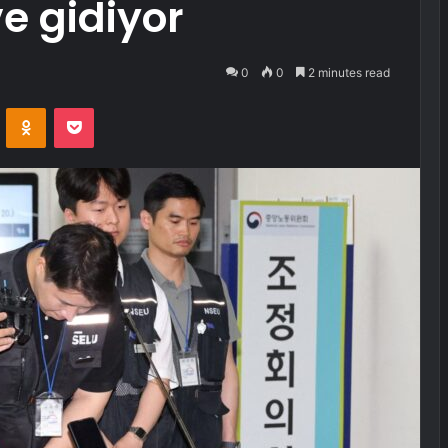
e gidiyor
0
0
2 minutes read
VKontakte
Odnoklassniki
Pocket