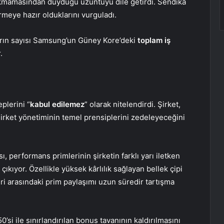
kmamasından duyduğu üzüntüyü dile getirdi. Sendika
rmeye hazır olduklarını vurguladı.
ların sayısı Samsung’un Güney Kore’deki
toplam iş
.
plerini “
kabul edilemez
” olarak nitelendirdi. Şirket,
şirket yönetiminin temel prensiplerini zedeleyeceğini
, performans primlerinin şirketin farklı yarı iletken
çıkıyor. Özellikle yüksek kârlılık sağlayan bellek çipi
eri arasındaki prim paylaşımı uzun süredir tartışma
si ile sınırlandırılan bonus tavanının kaldırılmasını