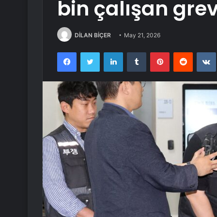
bin çalışan grev
DİLAN BİÇER
May 21, 2026
Facebook
Twitter
LinkedIn
Tumblr
Pinterest
Reddit