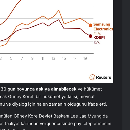
v
30 gün boyunca askıya alınabilecek
ve hükümet
ak Güney Koreli bir hükümet yetkilisi, mevcut
 ve diyalog için halen zamanın olduğunu ifade etti.
üşünülen Güney Kore Devlet Başkanı Lee Jae Myung da
ket faaliyet kârından vergi öncesinde pay talep etmesini