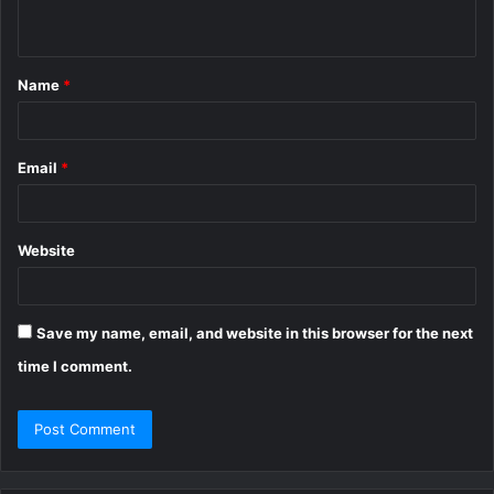
n
t
Name
*
*
Email
*
Website
Save my name, email, and website in this browser for the next
time I comment.