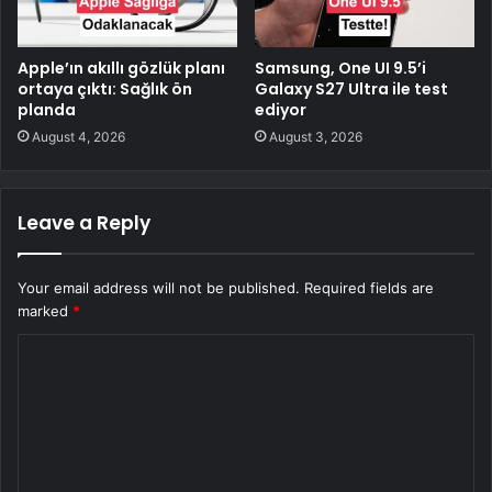
Apple’ın akıllı gözlük planı
Samsung, One UI 9.5’i
ortaya çıktı: Sağlık ön
Galaxy S27 Ultra ile test
planda
ediyor
August 4, 2026
August 3, 2026
Leave a Reply
Your email address will not be published.
Required fields are
marked
*
C
o
m
m
e