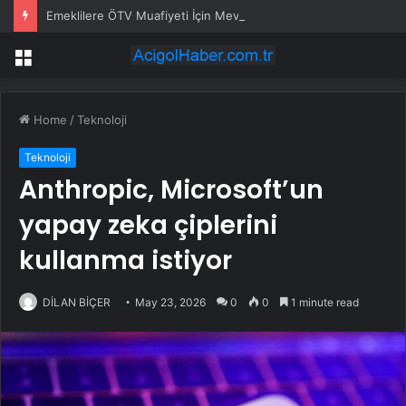
Emeklilere ÖTV Muafiyeti İçin Mevcut Şartlar ve Yeni Teklif
Menu
Home
/
Teknoloji
Teknoloji
Anthropic, Microsoft’un
yapay zeka çiplerini
kullanma istiyor
DİLAN BİÇER
May 23, 2026
0
0
1 minute read