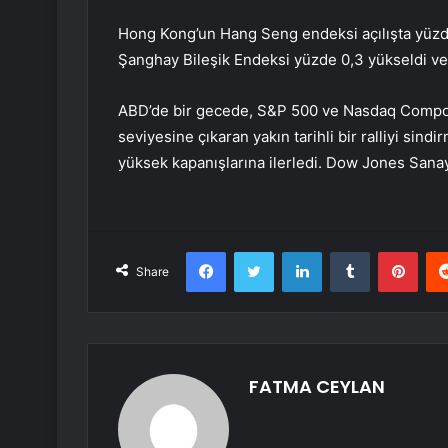
Hong Kong’un Hang Seng endeksi açılışta yüzde 
Şanghay Bileşik Endeksi yüzde 0,3 yükseldi ve
ABD’de bir gecede, S&P 500 ve Nasdaq Composi
seviyesine çıkaran yakın tarihli bir ralliyi si
yüksek kapanışlarına ilerledi. Dow Jones Sanay
Facebook
Twitter
LinkedIn
Tumblr
Pint
Share
FATMA CEYLAN