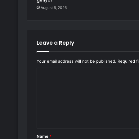
geliyor
August 6, 2026
Leave a Reply
Your email address will not be published.
Required f
C
o
m
m
e
n
t
Name
*
*