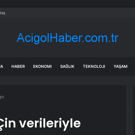
taş
FA
HABER
EKONOMI
SAĞLIK
TEKNOLOJI
YAŞAM
ştı
in verileriyle