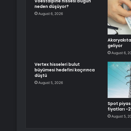
Voestalpine hissesi bugün
neden düşüyor?
August 6, 2026
Akaryakıta
geliyor
August 6, 2
Vertex hisseleri bulut
büyümesi hedefini kaçırınca
düştü
August 5, 2026
Spot piyas
fiyatları 
August 5, 2