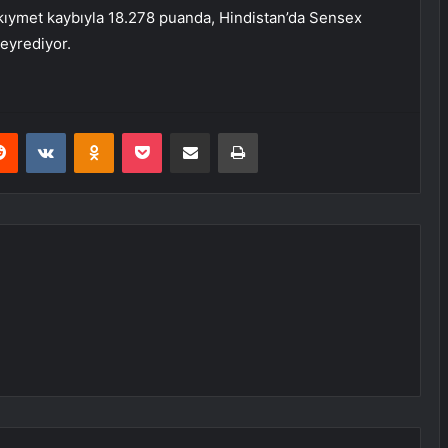
ıymet kaybıyla 18.278 puanda, Hindistan’da Sensex
eyrediyor.
erest
Reddit
VKontakte
Odnoklassniki
Pocket
Share via Email
Print