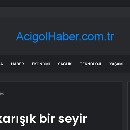
ları ruh sağlığını güçlendiriyor
FA
HABER
EKONOMI
SAĞLIK
TEKNOLOJI
YAŞAM
ledi
arışık bir seyir