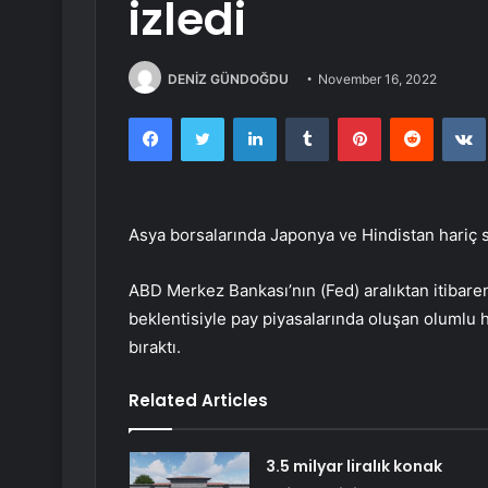
izledi
DENİZ GÜNDOĞDU
November 16, 2022
Facebook
Twitter
LinkedIn
Tumblr
Pinterest
Reddit
Asya borsalarında Japonya ve Hindistan hariç sa
ABD Merkez Bankası’nın (Fed) aralıktan itibare
beklentisiyle pay piyasalarında oluşan olumlu ha
bıraktı.
Related Articles
3.5 milyar liralık konak