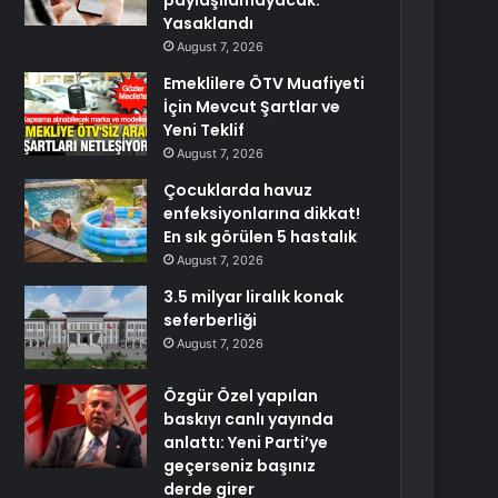
paylaşılamayacak:
Yasaklandı
August 7, 2026
Emeklilere ÖTV Muafiyeti
İçin Mevcut Şartlar ve
Yeni Teklif
August 7, 2026
Çocuklarda havuz
enfeksiyonlarına dikkat!
En sık görülen 5 hastalık
August 7, 2026
3.5 milyar liralık konak
seferberliği
August 7, 2026
Özgür Özel yapılan
baskıyı canlı yayında
anlattı: Yeni Parti’ye
geçerseniz başınız
derde girer