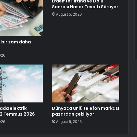
Erdek’te Fırtına ve Dolu
Sonrası Hasar Tespiti Sürüyor
August 5, 2026
 bir zam daha
026
ada elektrik
Dünyaca ünlü telefon markası
-22 Temmuz 2026
pazardan çekiliyor
026
August 5, 2026