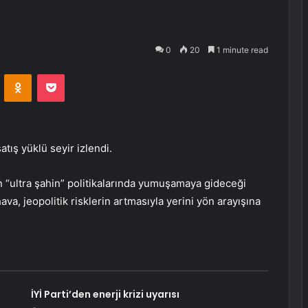
0
20
1 minute read
VKontakte
Odnoklassniki
Pocket
tış yüklü seyir izlendi.
n “ultra şahin” politikalarında yumuşamaya gideceği
va, jeopolitik risklerin artmasıyla yerini yön arayışına
İYİ Parti’den enerji krizi uyarısı