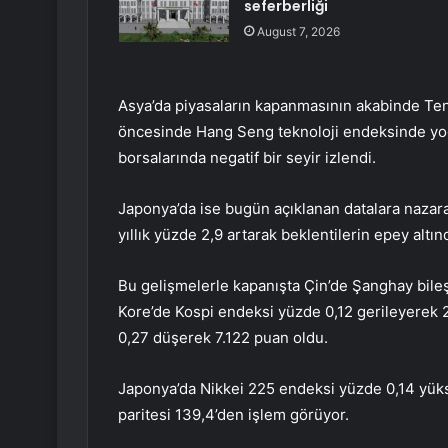
seferberliği
August 7, 2026
Asya’da piyasaların kapanmasının akabinde Ten
öncesinde Hang Seng teknoloji endeksinde yo
borsalarında negatif bir seyir izlendi.
Japonya’da ise bugün açıklanan datalara nazara
yıllık yüzde 2,9 artarak beklentilerin epey altın
Bu gelişmelerle kapanışta Çin’de Şanghay bile
Kore’de Kospi endeksi yüzde 0,12 gerileyerek
0,27 düşerek 7.122 puan oldu.
Japonya’da Nikkei 225 endeksi yüzde 0,14 yü
paritesi 139,4’den işlem görüyor.