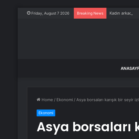
Kadın arkadaşlık
Friday, August 7 2026
Breaking News
ANASAY
Home
/
Ekonomi
/
Asya borsaları karışık bir seyir iz
Ekonomi
Asya borsaları k