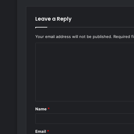
Leave a Reply
Your email address will not be published.
Required f
C
o
m
m
e
n
t
Name
*
*
Email
*