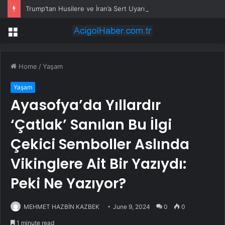
Trump’tan Husilere ve İran’a Sert Uyarı: Saldırı Tekrarlanırsa Askeri Müdahale Kapıda
Menu
Home
/
Yaşam
Yaşam
Ayasofya’da Yıllardır
‘Çatlak’ Sanılan Bu İlgi
Çekici Semboller Aslında
Vikinglere Ait Bir Yazıydı:
Peki Ne Yazıyor?
MEHMET HAZBİN KAZBEK
June 9, 2024
0
0
1 minute read