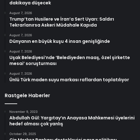
dakikaya düşecek
August 7, 2026
Trump’tan Husilere ve İran’a Sert Uyarı: Saldırı
Tekrarlanırsa Askeri Müdahale Kapıda
August 7, 2026
Dünyanın en büyük kuşu 4 insan genişliğinde
August 7, 2026
Uşak Belediyesi’nde ‘Belediyeden maaş, özel şirkette
mesai’ soruşturması
August 7, 2026
Ünlü Türk maden suyu markası raflardan toplatılıyor
Rastgele Haberler
November 9, 2023
Abdullah Gül: Yargıtay’ın Anayasa Mahkemesi üyelerini
hedef alması çok yanlış
October 29, 2025
Çin Merkez Bankası destekleyici para politikası