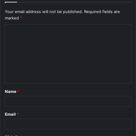
Your email address will not be published.
Required fields are
marked
*
C
o
m
m
e
n
t
Name
*
*
Email
*