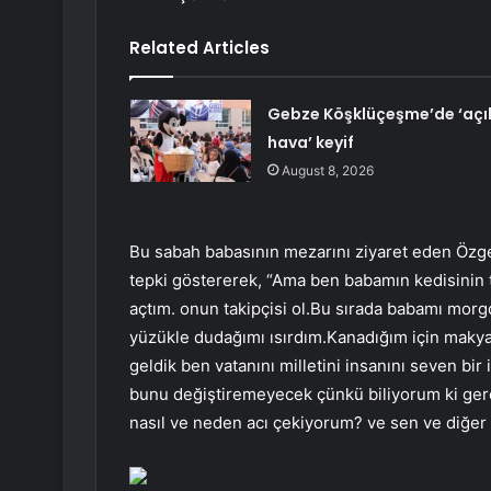
Related Articles
Gebze Köşklüçeşme’de ‘açı
hava’ keyif
August 8, 2026
Bu sabah babasının mezarını ziyaret eden Özge
tepki göstererek, “Ama ben babamın kedisinin t
açtım. onun takipçisi ol.Bu sırada babamı morg
yüzükle dudağımı ısırdım.Kanadığım için makya
geldik ben vatanını milletini insanını seven bi
bunu değiştiremeyecek çünkü biliyorum ki gerç
nasıl ve neden acı çekiyorum? ve sen ve diğer v