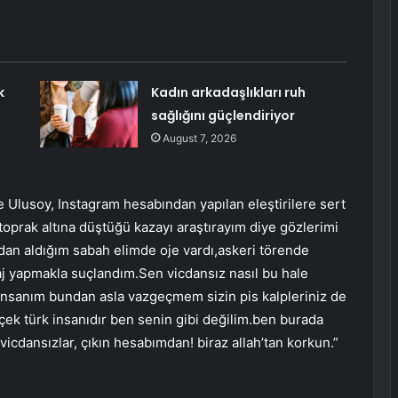
k
Kadın arkadaşlıkları ruh
sağlığını güçlendiriyor
August 7, 2026
 Ulusoy, Instagram hesabından yapılan eleştirilere sert
oprak altına düştüğü kazayı araştırayım diye gözlerimi
dan aldığım sabah elimde oje vardı,askeri törende
j yapmakla suçlandım.Sen vicdansız nasıl bu hale
r insanım bundan asla vazgeçmem sizin pis kalpleriniz de
ek türk insanıdır ben senin gibi değilim.ben burada
icdansızlar, çıkın hesabımdan! biraz allah’tan korkun.”