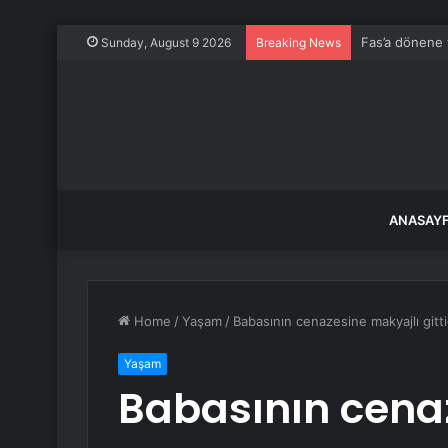
Fas’a dönene 
Sunday, August 9 2026
Breaking News
ANASAY
Home
/
Yaşam
/
Babasının cenazesine makyajlı gitti
Yaşam
Babasının cena