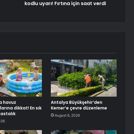
kodlu uyarı! Fırtına için saat verdi
a havuz
Antalya Büyükşehir’den
arına dikkat! En sık
Kemer’e çevre düzenleme
hastalık
August 6, 2026
026