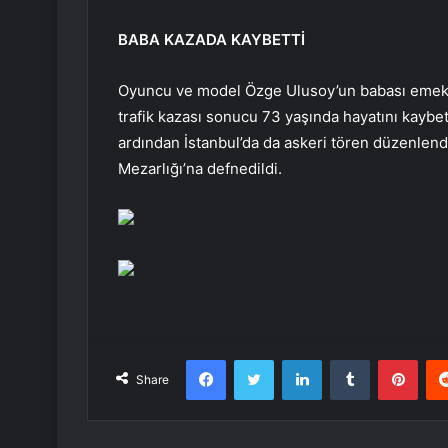
BABA KAZADA KAYBETTİ
Oyuncu ve model Özge Ulusoy’un babası emekli
trafik kazası sonucu 73 yaşında hayatını kaybet
ardından İstanbul’da da askeri tören düzenlendi
Mezarlığı’na defnedildi.
Facebook
Twitter
LinkedIn
Tumblr
Pint
Share