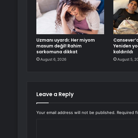
Uzmanı uyardı: Her miyom
Cansever’d
masum değil! Rahim
Yeniden y
sarkomuna dikkat
kaldırıldı
August 6, 2026
August 5, 2
Leave a Reply
Your email address will not be published.
Required f
C
o