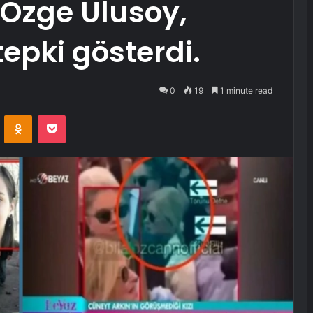
 Özge Ulusoy,
 tepki gösterdi.
0
19
1 minute read
VKontakte
Odnoklassniki
Pocket