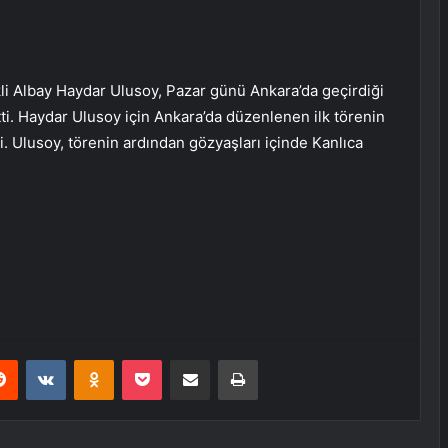
 Albay Haydar Ulusoy, Pazar günü Ankara’da geçirdiği
ti. Haydar Ulusoy için Ankara’da düzenlenen ilk törenin
. Ulusoy, törenin ardından gözyaşları içinde Kanlıca
erest
Reddit
VKontakte
Odnoklassniki
Pocket
Share via Email
Print