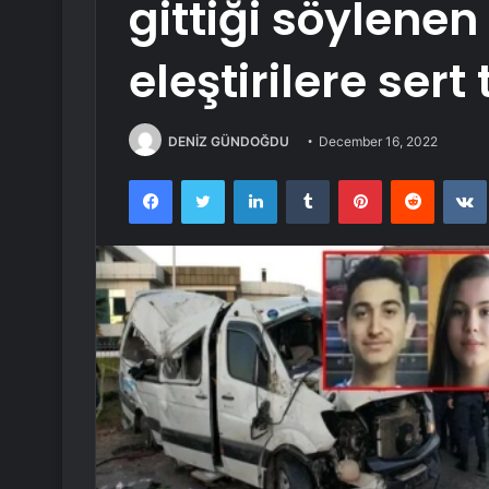
gittiği söylenen
eleştirilere sert
DENİZ GÜNDOĞDU
December 16, 2022
Facebook
Twitter
LinkedIn
Tumblr
Pinterest
Reddit