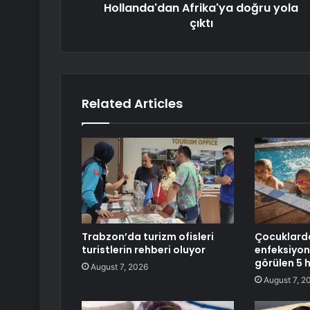
Hollanda'dan Afrika'ya doğru yola
çıktı
Related Articles
Trabzon’da turizm ofisleri
Çocuklard
turistlerin rehberi oluyor
enfeksiyonl
görülen 5 
August 7, 2026
August 7, 2