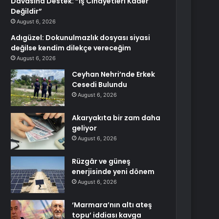
Davasına Destek: “İş Cinayetleri Kader
Değildir”
August 6, 2026
Adıgüzel: Dokunulmazlık dosyası siyasi
değilse kendim dilekçe vereceğim
August 6, 2026
Ceyhan Nehri’nde Erkek
Cesedi Bulundu
August 6, 2026
Akaryakıta bir zam daha
geliyor
August 6, 2026
Rüzgâr ve güneş
enerjisinde yeni dönem
August 6, 2026
‘Marmara’nın altı ateş
topu’ iddiası kavga