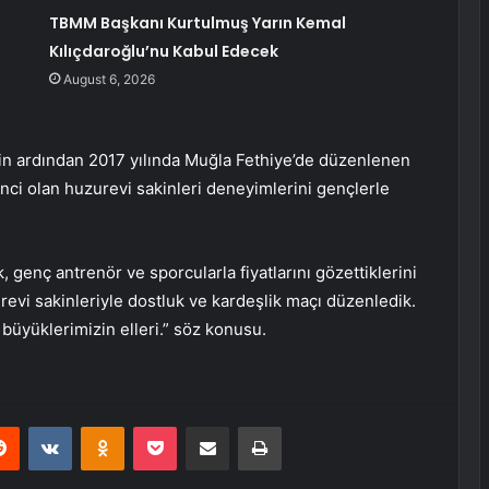
ü
TBMM Başkanı Kurtulmuş Yarın Kemal
Kılıçdaroğlu’nu Kabul Edecek
August 6, 2026
ğin ardından 2017 yılında Muğla Fethiye’de düzenlenen
nci olan huzurevi sakinleri deneyimlerini gençlerle
enç antrenör ve sporcularla fiyatlarını gözettiklerini
revi sakinleriyle dostluk ve kardeşlik maçı düzenledik.
 büyüklerimizin elleri.” söz konusu.
erest
Reddit
VKontakte
Odnoklassniki
Pocket
Share via Email
Print