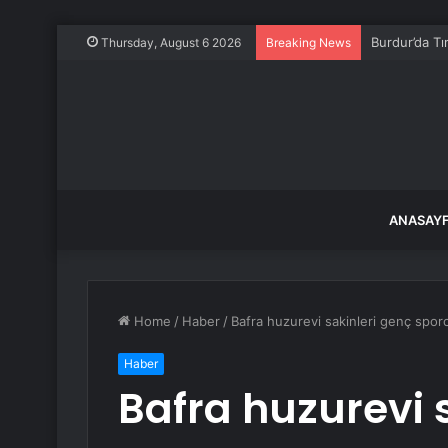
Burdur’da Tı
Thursday, August 6 2026
Breaking News
ANASAY
Home
/
Haber
/
Bafra huzurevi sakinleri genç sporc
Haber
Bafra huzurevi 