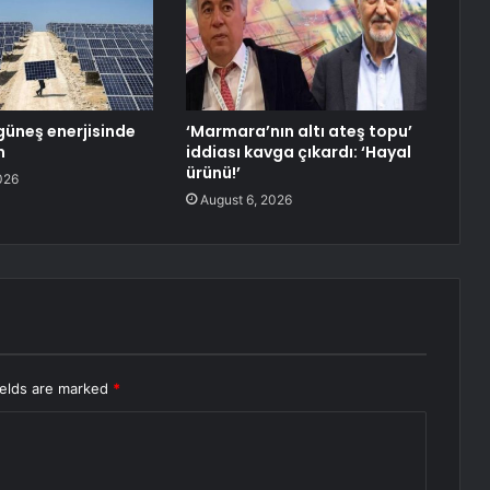
güneş enerjisinde
‘Marmara’nın altı ateş topu’
m
iddiası kavga çıkardı: ‘Hayal
ürünü!’
026
August 6, 2026
ields are marked
*