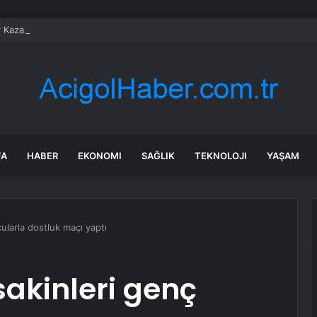
r Kazası: Sürücü Yaralandı
FA
HABER
EKONOMI
SAĞLIK
TEKNOLOJI
YAŞAM
ularla dostluk maçı yaptı
sakinleri genç