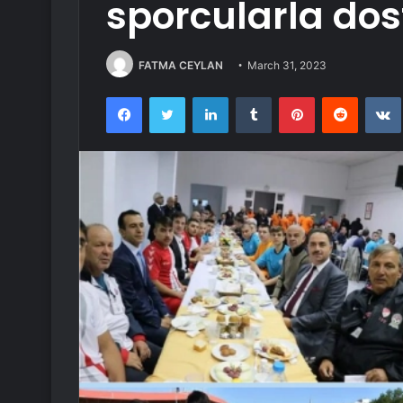
sporcularla dos
FATMA CEYLAN
March 31, 2023
Facebook
Twitter
LinkedIn
Tumblr
Pinterest
Reddit