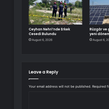
Ceyhan Nehri’nde Erkek
Rüzgâr ve 
Cesedi Bulundu
yeni döne
August 6, 2026
August 6, 2
Leave a Reply
Your email address will not be published.
Required f
C
o