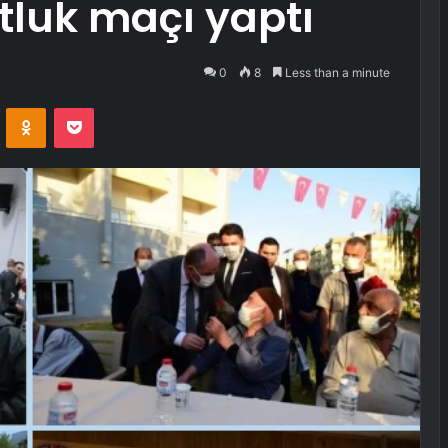
tluk maçı yaptı
0
8
Less than a minute
VKontakte
Odnoklassniki
Pocket