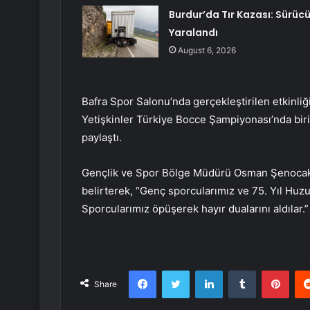
Burdur’da Tır Kazası: Sürüc
Yaralandı
August 6, 2026
Bafra Spor Salonu’nda gerçekleştirilen etkinli
Yetişkinler Türkiye Bocce Şampiyonası’nda biri
paylaştı.
Gençlik ve Spor Bölge Müdürü Osman Şenocak, g
belirterek, “Genç sporcularımız ve 75. Yıl Huzu
Sporcularımız öpüşerek hayır dualarını aldılar.”
Facebook
Twitter
LinkedIn
Tumblr
Pint
Share