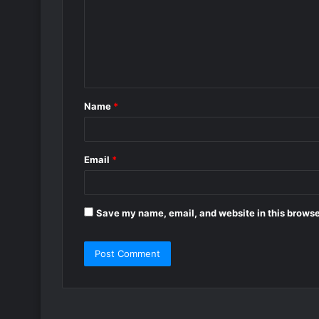
m
m
e
n
t
Name
*
*
Email
*
Save my name, email, and website in this browse