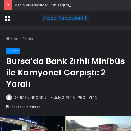
Kadın arkadaşlıkları ruh sağlığını güçlendiriyor
Menu
Home
/
Haber
Haber
Bursa’da Bank Zırhlı Minibüs
ile Kamyonet Çarpıştı: 2
Yaralı
DENİZ GÜNDOĞDU
July 3, 2023
0
13
Less than a minute