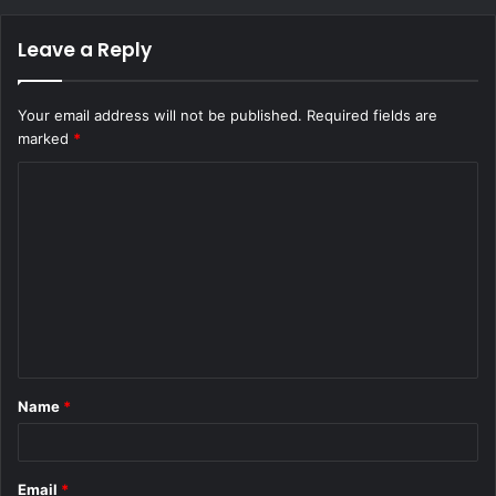
Leave a Reply
Your email address will not be published.
Required fields are
marked
*
C
o
m
m
e
n
t
Name
*
*
Email
*