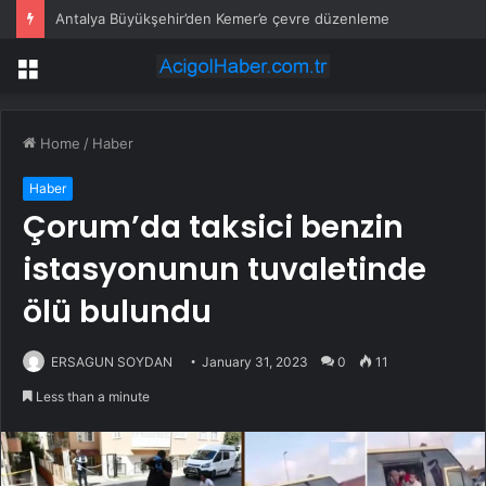
Antalya Büyükşehir’den Kemer’e çevre düzenleme
Menu
Home
/
Haber
Haber
Çorum’da taksici benzin
istasyonunun tuvaletinde
ölü bulundu
ERSAGUN SOYDAN
January 31, 2023
0
11
Less than a minute