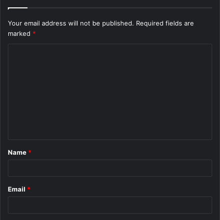
Your email address will not be published.
Required fields are
marked
*
C
o
m
m
e
n
t
Name
*
*
Email
*