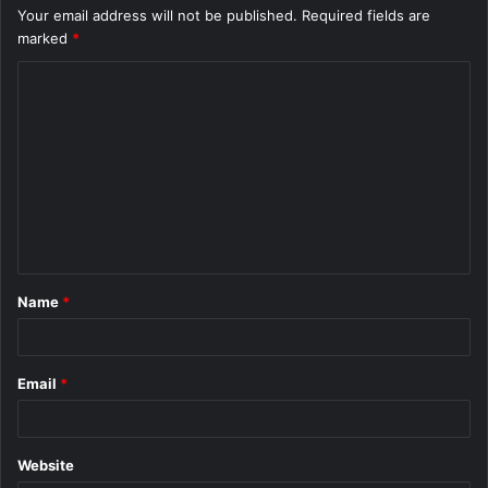
Your email address will not be published.
Required fields are
marked
*
C
o
m
m
e
n
t
Name
*
*
Email
*
Website