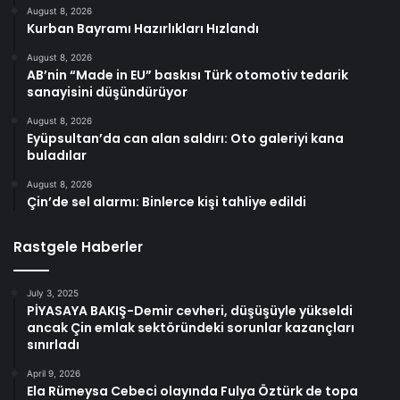
August 8, 2026
Kurban Bayramı Hazırlıkları Hızlandı
August 8, 2026
AB’nin “Made in EU” baskısı Türk otomotiv tedarik
sanayisini düşündürüyor
August 8, 2026
Eyüpsultan’da can alan saldırı: Oto galeriyi kana
buladılar
August 8, 2026
Çin’de sel alarmı: Binlerce kişi tahliye edildi
Rastgele Haberler
July 3, 2025
PİYASAYA BAKIŞ-Demir cevheri, düşüşüyle yükseldi
ancak Çin emlak sektöründeki sorunlar kazançları
sınırladı
April 9, 2026
Ela Rümeysa Cebeci olayında Fulya Öztürk de topa