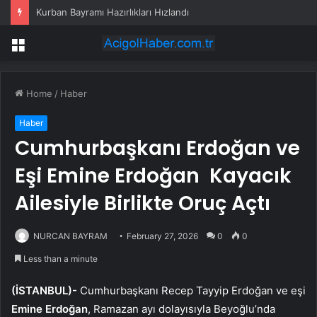
Kurban Bayramı Hazırlıkları Hızlandı
Menu
Home
/
Haber
Haber
Cumhurbaşkanı Erdoğan ve
Eşi Emine Erdoğan Kayacık
Ailesiyle Birlikte Oruç Açtı
NURCAN BAYRAM
February 27, 2026
0
0
Less than a minute
(İSTANBUL)-
Cumhurbaşkanı Recep Tayyip Erdoğan ve eşi
Emine Erdoğan
, Ramazan ayı dolayısıyla Beyoğlu’nda