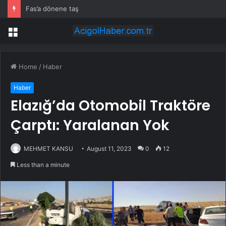
Fas’a dönene taş
Menu
Home
/
Haber
Haber
Elazığ’da Otomobil Traktöre
Çarptı: Yaralanan Yok
MEHMET KANSU
August 11, 2023
0
12
Less than a minute