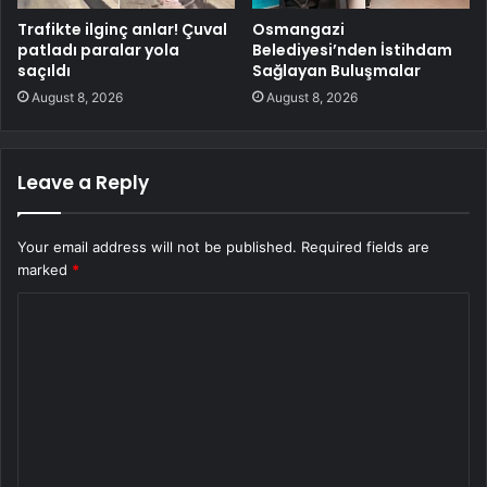
Trafikte ilginç anlar! Çuval
Osmangazi
patladı paralar yola
Belediyesi’nden İstihdam
saçıldı
Sağlayan Buluşmalar
August 8, 2026
August 8, 2026
Leave a Reply
Your email address will not be published.
Required fields are
marked
*
C
o
m
m
e
n