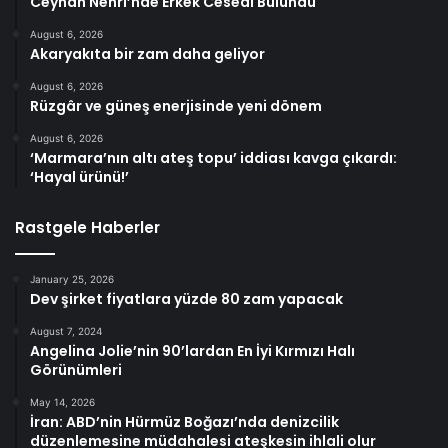
Ceyhan Nehri’nde Erkek Cesedi Bulundu
August 6, 2026
Akaryakıta bir zam daha geliyor
August 6, 2026
Rüzgâr ve güneş enerjisinde yeni dönem
August 6, 2026
‘Marmara’nın altı ateş topu’ iddiası kavga çıkardı:
‘Hayal ürünü!’
Rastgele Haberler
January 25, 2026
Dev şirket fiyatlara yüzde 80 zam yapacak
August 7, 2024
Angelina Jolie’nin 90’lardan En İyi Kırmızı Halı
Görünümleri
May 14, 2026
İran: ABD’nin Hürmüz Boğazı’nda denizcilik
düzenlemesine müdahalesi ateşkesin ihlali olur