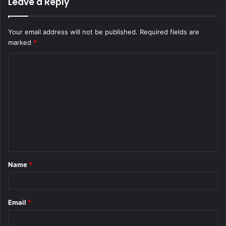
Leave a Reply
Your email address will not be published.
Required fields are
marked
*
C
o
m
m
e
n
t
Name
*
*
Email
*