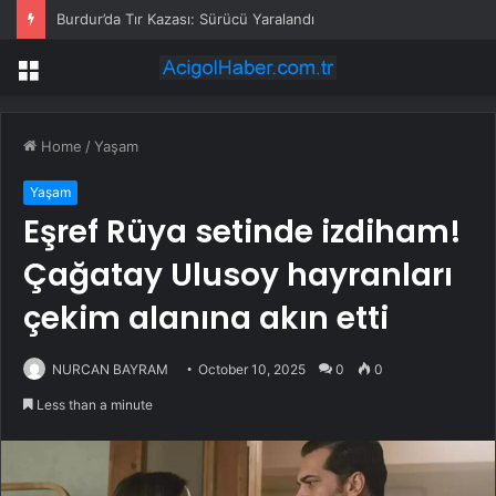
Burdur’da Tır Kazası: Sürücü Yaralandı
Menu
Home
/
Yaşam
Yaşam
Eşref Rüya setinde izdiham!
Çağatay Ulusoy hayranları
çekim alanına akın etti
NURCAN BAYRAM
October 10, 2025
0
0
Less than a minute