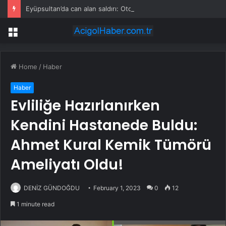
Eyüpsultan’da can alan saldırı: Oto galeriyi kana buladılar
Menu
Home
/
Haber
Haber
Evliliğe Hazırlanırken
Kendini Hastanede Buldu:
Ahmet Kural Kemik Tümörü
Ameliyatı Oldu!
DENİZ GÜNDOĞDU
February 1, 2023
0
12
1 minute read