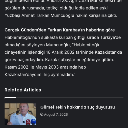
bugün devam edildi. Ankara 28. Ağır Ceza Mahkemesi’nde
görülen duruşmada, tetikçi olduğu iddia edilen eski
Yüzbaşı Ahmet Tarkan Mumcuoğlu hakim karşısına çıktı.
Gerçek Gündem’den Furkan Karabay’ın haberine göre
Hablemitoğlu’nun suikasta kurban gittiği sırada Türkiye’de
olmadığını söyleyen Mumcuoğlu, “Hablemitoğlu
cinayetinin işlendiği 18 Aralık 2002 tarihinde Kazakistan’da
görev başındaydım. Kazak subaylarını eğitmeye gittim.
Kasım 2002 ile Mayıs 2003 arasında hep
Kazakistan’daydım, hiç ayrılmadım.”
Related Articles
Gürsel Tekin hakkında suç duyurusu
August 7, 2026