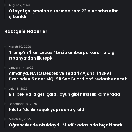
August 7, 2026
Otoyol çalışmaları sırasında tam 22 bin torba altın
çıkarıldı
Rastgele Haberler
March 10, 2026
Trump’ın ‘İran cezası’ kesip ambargo kararı aldığı
İspanya’dan ilk tepki
January 14, 2026
Almanya, NATO Destek ve Tedarik Ajansı (NSPA)
üzerinden 8 adet MQ-9B SeaGuardian® tedarik edecek
July 18, 2025
Biri bekledi diğeri çaldı; oyun gibi hırsızlık kamerada
December 26, 2025
Nilüfer’de iki kaçak yapı daha yıkıldı
March 10, 2025
Öğrenciler de okuldaydı! Müdür odasında bıçaklandı