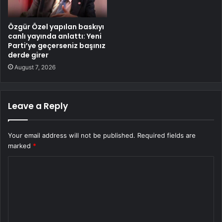
Özgür Özel yapılan baskıyı
canlı yayında anlattı: Yeni
Parti’ye geçerseniz başınız
derde girer
August 7, 2026
Leave a Reply
Your email address will not be published.
Required fields are
marked
*
C
o
m
m