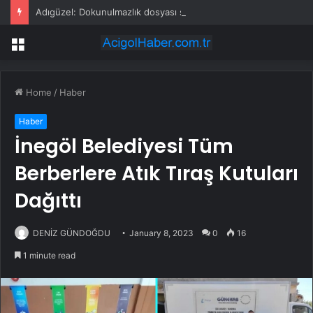
Adıgüzel: Dokunulmazlık dosyası siyasi değilse kendim dilekçe vereceğim
Menu
Home
/
Haber
Haber
İnegöl Belediyesi Tüm
Berberlere Atık Tıraş Kutuları
Dağıttı
DENİZ GÜNDOĞDU
January 8, 2023
0
16
1 minute read