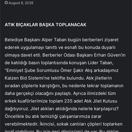
August 6, 2026
ATIK BIÇAKLAR BAŞKA TOPLANACAK
Belediye Başkanı Alper Taban bugün berberleri ziyaret
ederek uygulamayı tanıttı ve esnafı bu konuda duyarlı
olmaya davet etti. Berberler Odası Başkanı Erhan Güven’in
de katıldığı basın toplantısında konuşan Lider Taban,
“Emniyet Şube Sorumlusu Ömer Şakir Atış arkadaşımız
Kaizen Bid Sistemi’ne teklifte bulundu. Atık jiletlerin
sıradan çöplerle karıştığını, bu nedenle tekrar toplamanın
daha gerçekçi olacağını paylaştı. Ayrıca ilimizdeki tüm
erkek kuaförlerimize toplam 235 adet Atık Jilet Kutusu
dağıtıyoruz. Jilet atıkları atıldığında nelerle karşılaşırız?
Öncelikle bu atık temizliği çalışanlarımıza zarar
verebilmektedir. İkincisi, sokak canlıları çöpleri toplarken
israf olabiliyor. Bu işin geri dönüşümü de var. Bu atıklar