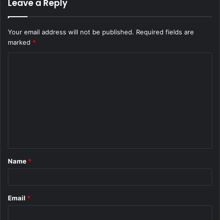
Leave a Reply
Your email address will not be published.
Required fields are
marked
*
C
o
m
m
e
n
t
Name
*
*
Email
*