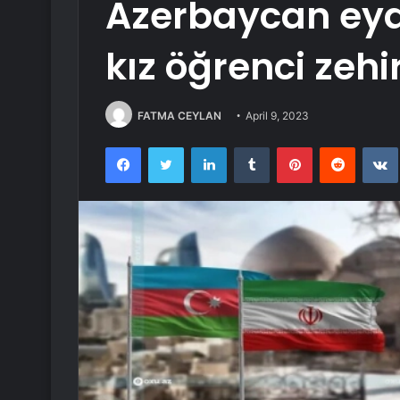
Azerbaycan eya
kız öğrenci zehi
FATMA CEYLAN
April 9, 2023
Facebook
Twitter
LinkedIn
Tumblr
Pinterest
Reddit