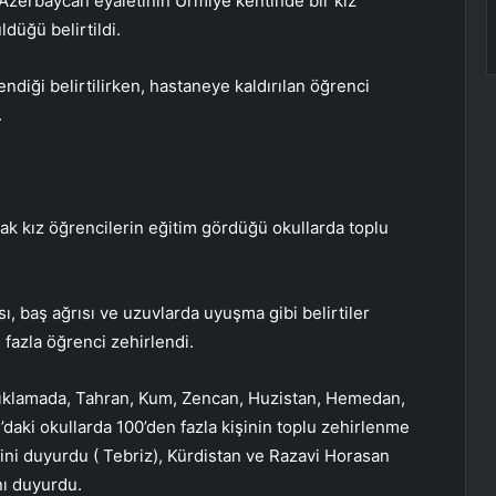
Azerbaycan eyaletinin Urmiye kentinde bir kız
düğü belirtildi.
ndiği belirtilirken, hastaneye kaldırılan öğrenci
.
rak kız öğrencilerin eğitim gördüğü okullarda toplu
, baş ağrısı ve uzuvlarda uyuşma gibi belirtiler
fazla öğrenci zehirlendi.
lı açıklamada, Tahran, Kum, Zencan, Huzistan, Hemedan,
daki okullarda 100’den fazla kişinin toplu zehirlenme
ğini duyurdu ( Tebriz), Kürdistan ve Razavi Horasan
ını duyurdu.