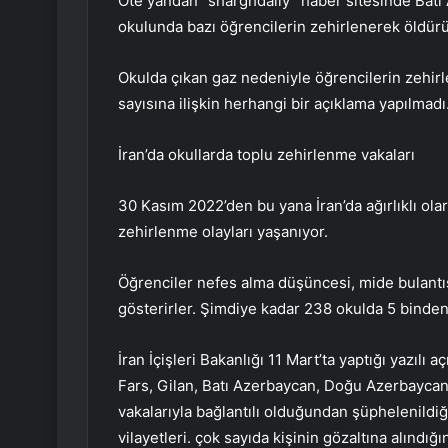
Öte yandan “sharghdaily” haber sitesinde Batı 
okulunda bazı öğrencilerin zehirlenerek öldürül
Okulda çıkan gaz nedeniyle öğrencilerin zehirle
sayısına ilişkin herhangi bir açıklama yapılmadı
İran’da okullarda toplu zehirlenme vakaları
30 Kasım 2022’den bu yana İran’da ağırlıklı ola
zehirlenme olayları yaşanıyor.
Öğrenciler nefes alma düşüncesi, mide bulantısı
gösterirler. Şimdiye kadar 238 okulda 5 binden 
İran İçişleri Bakanlığı 11 Mart’ta yaptığı yazı
Fars, Gilan, Batı Azerbaycan, Doğu Azerbaycan’
vakalarıyla bağlantılı olduğundan şüphelenildi
vilayetleri. çok sayıda kişinin gözaltına alındığ