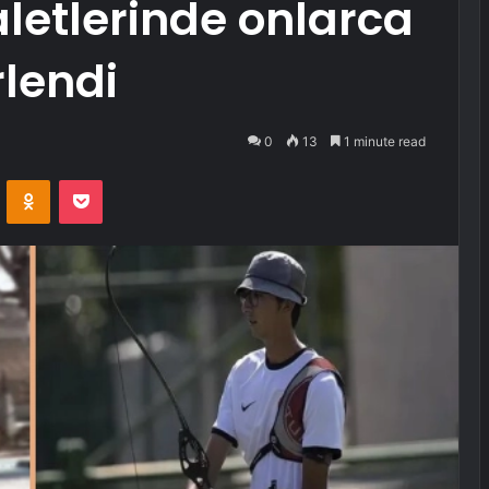
letlerinde onlarca
rlendi
0
13
1 minute read
VKontakte
Odnoklassniki
Pocket