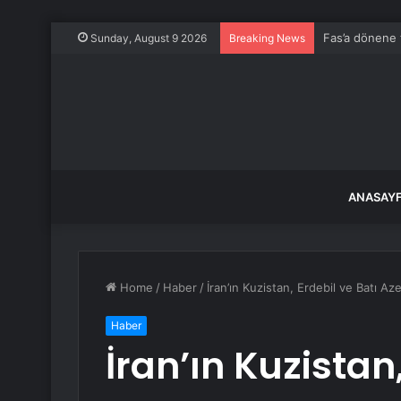
Fas’a dönene 
Sunday, August 9 2026
Breaking News
ANASAY
Home
/
Haber
/
İran’ın Kuzistan, Erdebil ve Batı A
Haber
İran’ın Kuzistan,