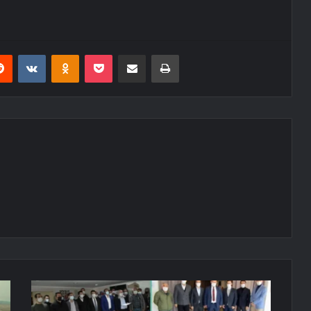
erest
Reddit
VKontakte
Odnoklassniki
Pocket
Share via Email
Print