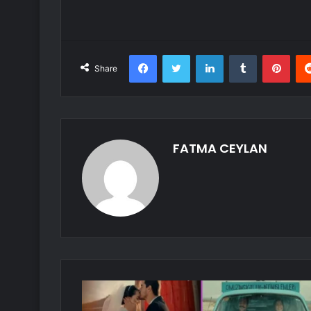
Facebook
Twitter
LinkedIn
Tumblr
Pint
Share
FATMA CEYLAN