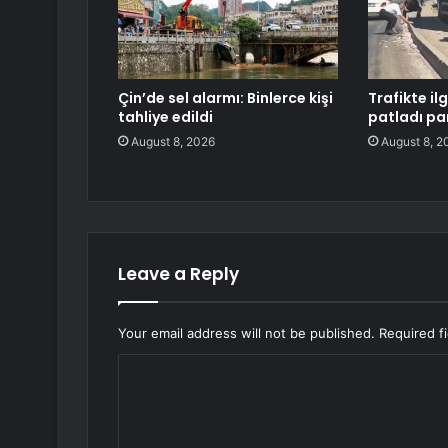
Çin’de sel alarmı: Binlerce kişi
Trafikte il
tahliye edildi
patladı par
August 8, 2026
August 8, 2
Leave a Reply
Your email address will not be published.
Required f
C
o
m