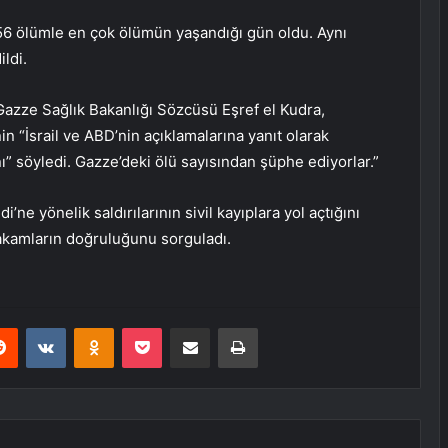
756 ölümle en çok ölümün yaşandığı gün oldu. Aynı
ldi.
azze Sağlık Bakanlığı Sözcüsü Eşref el Kudra,
in “İsrail ve ABD’nin açıklamalarına yanıt olarak
ı” söyledi. Gazze’deki ölü sayısından şüphe ediyorlar.”
ne yönelik saldırılarının sivil kayıplara yol açtığını
ı rakamların doğruluğunu sorguladı.
erest
Reddit
VKontakte
Odnoklassniki
Pocket
Share via Email
Print