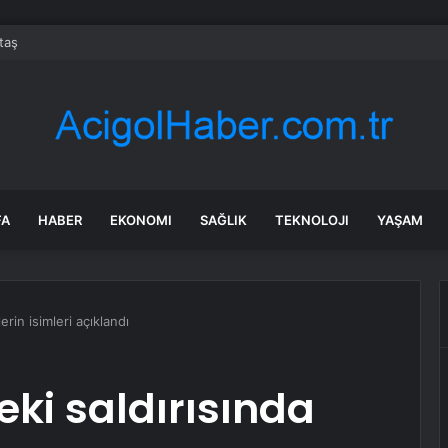
taş
FA
HABER
EKONOMI
SAĞLIK
TEKNOLOJI
YAŞAM
lerin isimleri açıklandı
deki saldırısında