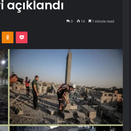
ri açıklandı
0
14
1 minute read
VKontakte
Odnoklassniki
Pocket