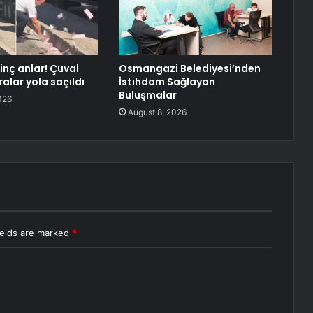
ginç anlar! Çuval
Osmangazi Belediyesi’nden
alar yola saçıldı
İstihdam Sağlayan
Buluşmalar
026
August 8, 2026
ields are marked
*