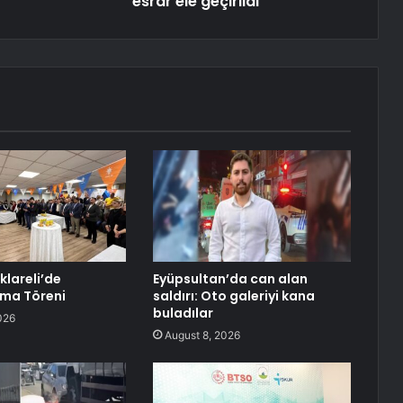
esrar ele geçirildi
rklareli’de
Eyüpsultan’da can alan
ma Töreni
saldırı: Oto galeriyi kana
buladılar
026
August 8, 2026