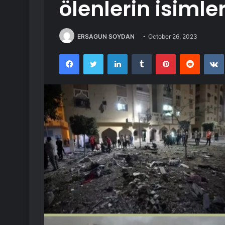
ölenlerin isimle
ERSAGUN SOYDAN
October 26, 2023
Facebook
Twitter
LinkedIn
Tumblr
Pinterest
Reddit