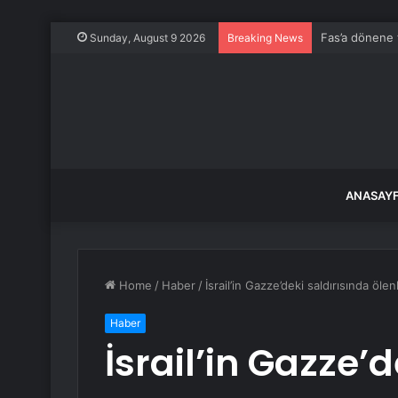
Fas’a dönene 
Sunday, August 9 2026
Breaking News
ANASAY
Home
/
Haber
/
İsrail’in Gazze’deki saldırısında ölen
Haber
İsrail’in Gazze’