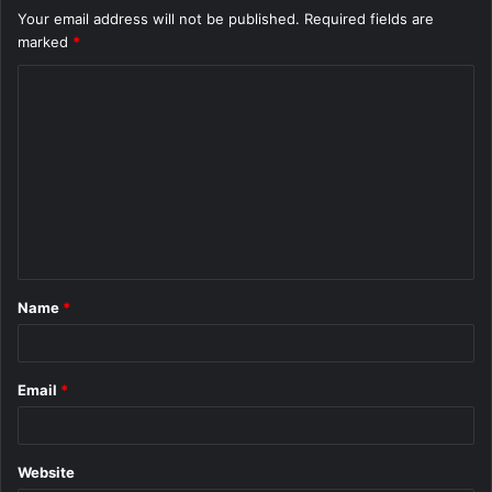
Your email address will not be published.
Required fields are
marked
*
C
o
m
m
e
n
t
Name
*
*
Email
*
Website