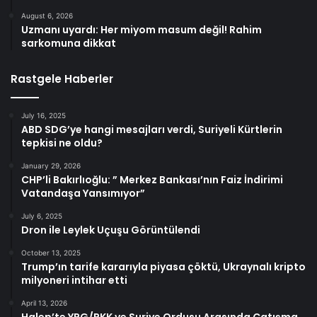
August 6, 2026
Uzmanı uyardı: Her miyom masum değil! Rahim
sarkomuna dikkat
Rastgele Haberler
July 16, 2025
ABD SDG’ye hangi mesajları verdi, Suriyeli Kürtlerin
tepkisi ne oldu?
January 29, 2026
CHP’li Bakırlıoğlu: ” Merkez Bankası’nın Faiz İndirimi
Vatandaşa Yansımıyor”
July 6, 2025
Dron ile Leylek Uçuşu Görüntülendi
October 13, 2025
Trump’ın tarife kararıyla piyasa çöktü, Ukraynalı kripto
milyoneri intihar etti
April 13, 2026