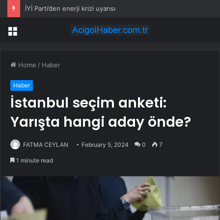
İYİ Parti’den enerji krizi uyarısı
Menu
Home
/
Haber
Haber
İstanbul seçim anketi:
Yarışta hangi aday önde?
FATMA CEYLAN
February 5, 2024
0
7
1 minute read