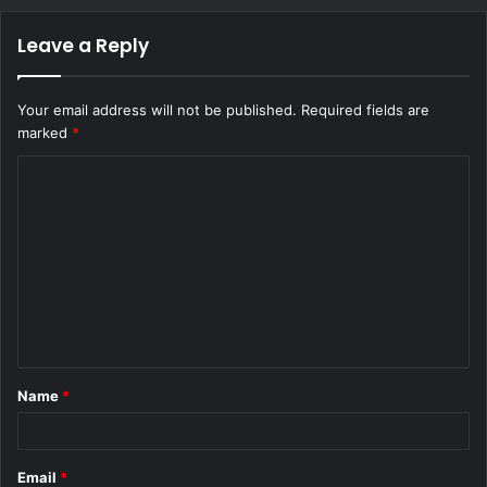
Leave a Reply
Your email address will not be published.
Required fields are
marked
*
C
o
m
m
e
n
t
Name
*
*
Email
*