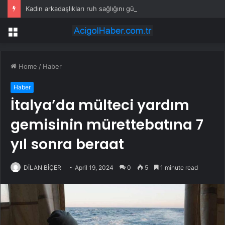
Kadın arkadaşlıkları ruh sağlığını güçlendiriyor
Menu
Home
/
Haber
Haber
İtalya’da mülteci yardım
gemisinin mürettebatına 7
yıl sonra beraat
DİLAN BİÇER
April 19, 2024
0
5
1 minute read