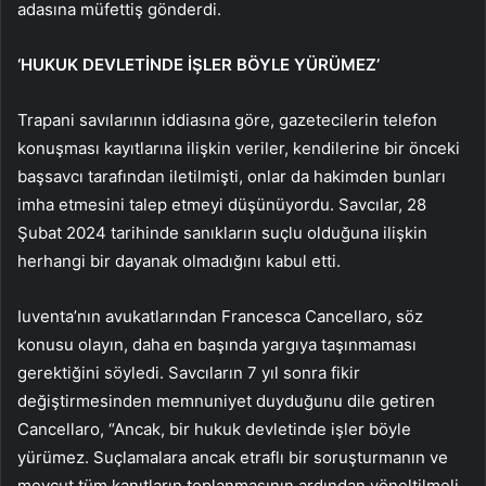
adasına müfettiş gönderdi.
‘HUKUK DEVLETİNDE İŞLER BÖYLE YÜRÜMEZ’
Trapani savılarının iddiasına göre, gazetecilerin telefon
konuşması kayıtlarına ilişkin veriler, kendilerine bir önceki
başsavcı tarafından iletilmişti, onlar da hakimden bunları
imha etmesini talep etmeyi düşünüyordu. Savcılar, 28
Şubat 2024 tarihinde sanıkların suçlu olduğuna ilişkin
herhangi bir dayanak olmadığını kabul etti.
Iuventa’nın avukatlarından Francesca Cancellaro, söz
konusu olayın, daha en başında yargıya taşınmaması
gerektiğini söyledi. Savcıların 7 yıl sonra fikir
değiştirmesinden memnuniyet duyduğunu dile getiren
Cancellaro, “Ancak, bir hukuk devletinde işler böyle
yürümez. Suçlamalara ancak etraflı bir soruşturmanın ve
mevcut tüm kanıtların toplanmasının ardından yöneltilmeli.