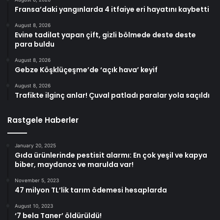
Fransa’daki yangınlarda 4 itfaiye eri hayatını kaybetti
August 8, 2026
Evine tadilat yapan çift, gizli bölmede deste deste
para buldu
August 8, 2026
Gebze Köşklüçeşme’de ‘açık hava’ keyif
August 8, 2026
Trafikte ilginç anlar! Çuval patladı paralar yola saçıldı
Rastgele Haberler
January 20, 2025
Gıda ürünlerinde pestisit alarmı: En çok yeşil ve kapya
biber, maydanoz ve marulda var!
November 5, 2023
47 milyon TL’lik tarım ödemesi hesaplarda
August 10, 2023
‘7 bela Taner’ öldürüldü!