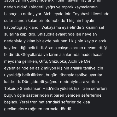
Japonya’nın güneyinde etkili olan Mawar Tayfunu’nun
neden olduğu şiddetli yağış ve toprak kaymalarının
bilançosu netleşiyor. Aichi eyaletinin Toyohashi ilçesinde
sular altında kalan bir otomobilde 1 kişinin hayatını
kaybettiği açıklandı. Wakayama eyaletinde 2 kişinin sel
sularına kapıldığı, Shizuoka eyaletinde ise heyelan
nedeniyle yıkılan bir evde bulunan 1 kişinin kayıp olarak
kaydedildiği belirtildi. Arama çalışmalarının devam ettiği
bildirildi. Otoyollarda ve tarım alanlarında maddi hasar
meydana gelirken, Gifu, Shizuoka, Aichi ve Mie
eyaletlerinde en az 2 milyon kişinin aralıklı tahliye için
uyarıldığı belirtilirken, bugün itibarıyla tahliye uyarıları
kaldırıldı. Dün şiddetli yağmur nedeniyle ara verilen
Tokaido Shinkansen Hattı’nda yüksek hızlı tren seferleri
bugün öğle saatlerinden itibaren yeniden seferlerine
başladı. Yerel tren hatlarındaki seferler de kısa
gecikmelere rağmen normale döndü.