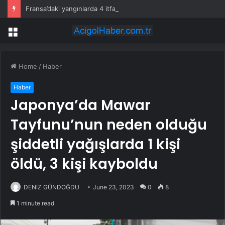
Fransa’daki yangınlarda 4 itfaiye eri hayatını kaybetti
Menu
Home
/
Haber
Haber
Japonya’da Mawar
Tayfunu’nun neden olduğu
şiddetli yağışlarda 1 kişi
öldü, 3 kişi kayboldu
DENİZ GÜNDOĞDU
June 23, 2023
0
8
1 minute read