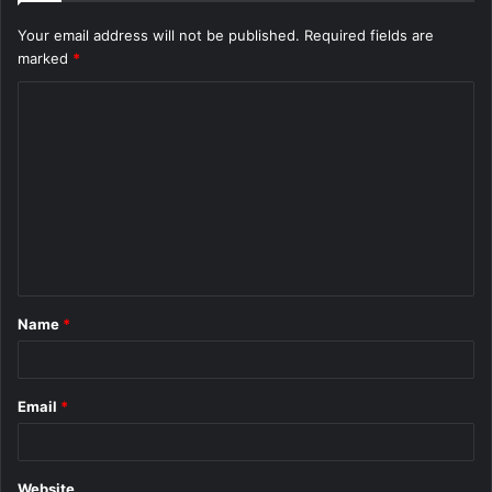
Your email address will not be published.
Required fields are
marked
*
C
o
m
m
e
n
t
Name
*
*
Email
*
Website