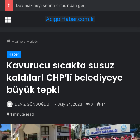
Dev makineyi şehrin ortasından geçirdiler: Süre 40 dakikaya düşecek
Menu
Home
/
Haber
Haber
Kavurucu sıcakta susuz
kaldılar! CHP’li belediyeye
büyük tepki
DENİZ GÜNDOĞDU
July 24, 2023
0
14
1 minute read