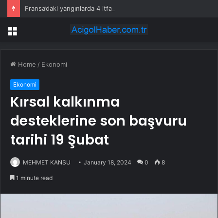
Fransa’daki yangınlarda 4 itfaiye eri hayatını kaybetti
Menu
Home
/
Ekonomi
Ekonomi
Kırsal kalkınma
desteklerine son başvuru
tarihi 19 Şubat
MEHMET KANSU
January 18, 2024
0
8
1 minute read