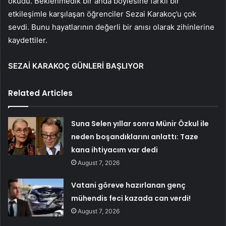
okudu. Beklenmedik bir anda böylesine farklı bir
etkileşimle karşılaşan öğrenciler Sezai Karakoç’u çok
sevdi. Bunu hayatlarının değerli bir anısı olarak zihinlerine
kaydettiler.
SEZAİ KARAKOÇ GÜNLERİ BAŞLIYOR
Related Articles
Suna Selen yıllar sonra Münir Özkul ile
neden boşandıklarını anlattı: Taze
kana ihtiyacım var dedi
August 7, 2026
Vatani göreve hazırlanan genç
mühendis feci kazada can verdi!
August 7, 2026