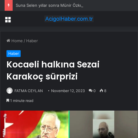
Suna Selen yıllar sonra Münir Özkul ile neden boşandıklarını anlattı: Taze kana ihtiyacım var dedi
Menu
Home
/
Haber
Haber
Kocaeli halkına Sezai
Karakoç sürprizi
FATMA CEYLAN
November 12, 2023
0
8
1 minute read