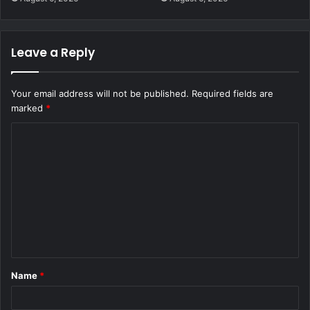
Leave a Reply
Your email address will not be published.
Required fields are
marked
*
C
o
m
m
e
n
t
Name
*
*