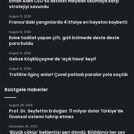
Ethan Allen CEO’su aktivist meydan okumaya karşı
stratejiyi savundu
August 8, 2026
Fransa’daki yangınlarda 4 itfaiye eri hayatını kaybetti
August 8, 2026
Evine tadilat yapan çift, gizli bölmede deste deste
para buldu
August 8, 2026
Gebze Köşklüçeşme’de ‘açık hava’ keyif
August 8, 2026
Trafikte ilginç anlar! Çuval patladı paralar yola saçıldı
Rastgele Haberler
August 28, 2025
Prof. Dr. Seyfettin Erdoğan: 11 milyar dolar Türkiye’de
finansal sistemi tahrip etmez
December 30, 2025
‘Büyük çöküş’ beklentisi geri döndü: Bildiğimiz her şey