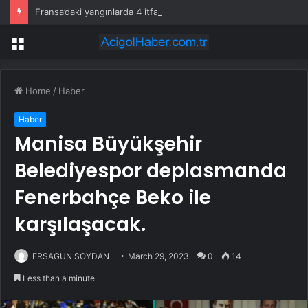
Fransa’daki yangınlarda 4 itfaiye eri hayatını kaybetti
Menu
Home
/
Haber
Haber
Manisa Büyükşehir
Belediyespor deplasmanda
Fenerbahçe Beko ile
karşılaşacak.
ERSAGUN SOYDAN
March 29, 2023
0
14
Less than a minute