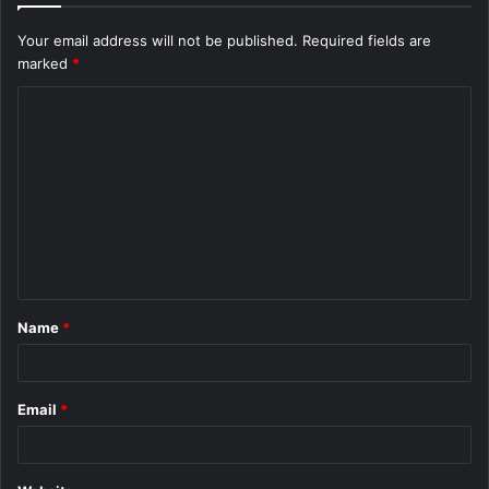
Your email address will not be published.
Required fields are
marked
*
C
o
m
m
e
n
t
Name
*
*
Email
*