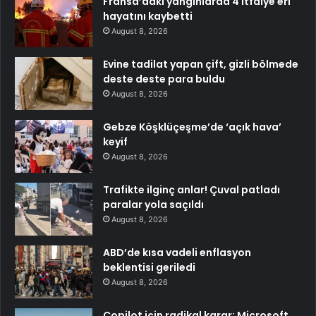
Fransa’daki yangınlarda 4 itfaiye eri
hayatını kaybetti
August 8, 2026
Evine tadilat yapan çift, gizli bölmede
deste deste para buldu
August 8, 2026
Gebze Köşklüçeşme’de ‘açık hava’
keyif
August 8, 2026
Trafikte ilginç anlar! Çuval patladı
paralar yola saçıldı
August 8, 2026
ABD’de kısa vadeli enflasyon
beklentisi geriledi
August 8, 2026
Copilot için radikal karar: Microsoft