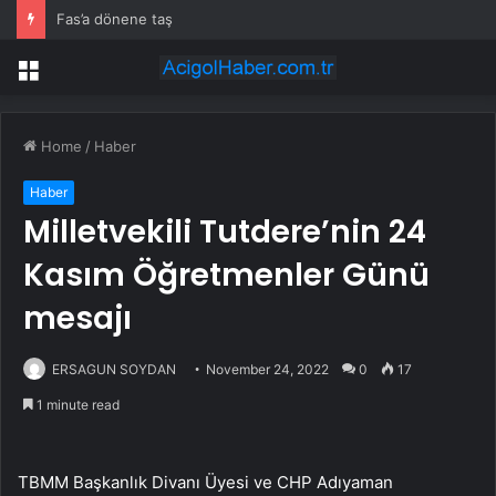
Fas’a dönene taş
Menu
Home
/
Haber
Haber
Milletvekili Tutdere’nin 24
Kasım Öğretmenler Günü
mesajı
ERSAGUN SOYDAN
November 24, 2022
0
17
1 minute read
TBMM Başkanlık Divanı Üyesi ve CHP Adıyaman