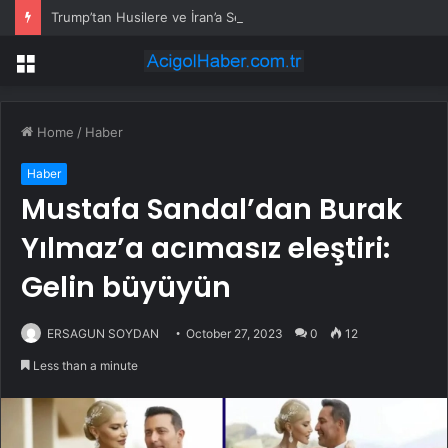
Trump’tan Husilere ve İran’a Sert Uyarı: Saldırı Tekrarlanırsa Askeri Müdahale Kapıda
Menu
Home
/
Haber
Haber
Mustafa Sandal’dan Burak
Yılmaz’a acımasız eleştiri:
Gelin büyüyün
ERSAGUN SOYDAN
October 27, 2023
0
12
Less than a minute