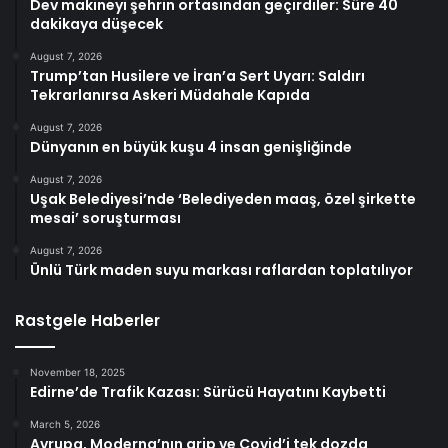
Dev makineyi şehrin ortasından geçirdiler: Süre 40
dakikaya düşecek
August 7, 2026
Trump’tan Husilere ve İran’a Sert Uyarı: Saldırı
Tekrarlanırsa Askeri Müdahale Kapıda
August 7, 2026
Dünyanın en büyük kuşu 4 insan genişliğinde
August 7, 2026
Uşak Belediyesi’nde ‘Belediyeden maaş, özel şirkette
mesai’ soruşturması
August 7, 2026
Ünlü Türk maden suyu markası raflardan toplatılıyor
Rastgele Haberler
November 18, 2025
Edirne’de Trafik Kazası: Sürücü Hayatını Kaybetti
March 5, 2026
Avrupa, Moderna’nın grip ve Covid’i tek dozda