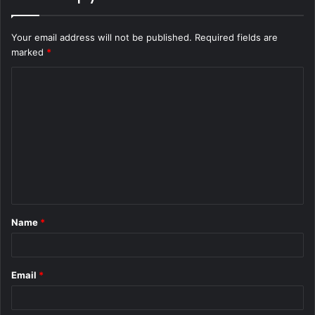
Your email address will not be published.
Required fields are
marked
*
C
o
m
m
e
n
t
Name
*
*
Email
*