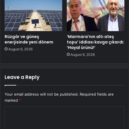
Rüzgâr ve güneş
‘Marmara’nın altı ateş
enerjisinde yeni dönem
topu’ iddiası kavga çıkardı:
‘Hayal ürünü!’
August 6, 2026
August 6, 2026
Leave a Reply
Your email address will not be published.
Required fields are
marked
*
C
o
m