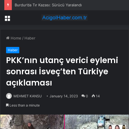
Burdur’da Tır Kazası: Sürücü Yaralandı
Menu
Home
/
Haber
Haber
PKK’nın utanç verici eylemi
sonrası İsveç’ten Türkiye
açıklaması
MEHMET KANSU
January 14, 2023
0
14
Less than a minute