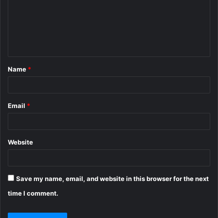
m
e
n
t
Name
*
*
Email
*
Website
Save my name, email, and website in this browser for the next
time I comment.