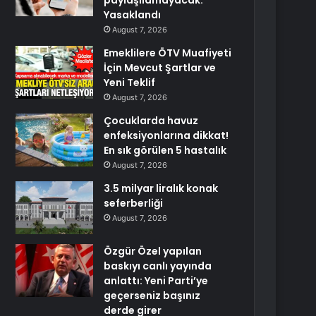
paylaşılamayacak:
Yasaklandı
August 7, 2026
Emeklilere ÖTV Muafiyeti
İçin Mevcut Şartlar ve
Yeni Teklif
August 7, 2026
Çocuklarda havuz
enfeksiyonlarına dikkat!
En sık görülen 5 hastalık
August 7, 2026
3.5 milyar liralık konak
seferberliği
August 7, 2026
Özgür Özel yapılan
baskıyı canlı yayında
anlattı: Yeni Parti’ye
geçerseniz başınız
derde girer