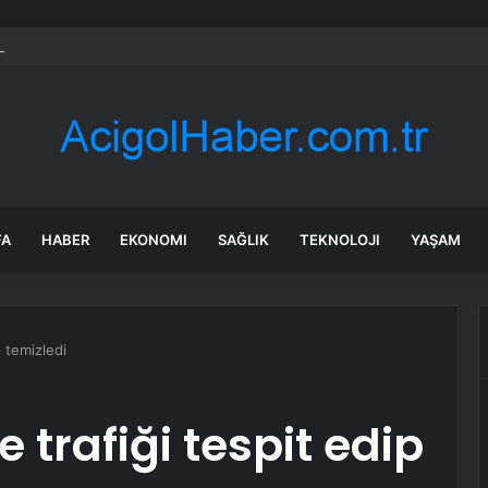
ları ruh sağlığını güçlendiriyor
FA
HABER
EKONOMI
SAĞLIK
TEKNOLOJI
YAŞAM
p temizledi
e trafiği tespit edip