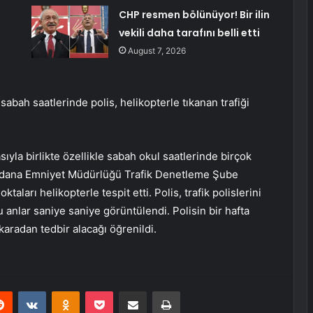
CHP resmen bölünüyor! Bir ilin
vekili daha tarafını belli etti
August 7, 2026
 sabah saatlerinde polis, helikopterle tıkanan trafiği
yla birlikte özellikle sabah okul saatlerinde birçok
 Adana Emniyet Müdürlüğü Trafik Denetleme Şube
ları helikopterle tespit etti. Polis, trafik polislerini
u anlar saniye saniye görüntülendi. Polisin bir hafta
 karadan tedbir alacağı öğrenildi.
erest
Reddit
VKontakte
Odnoklassniki
Pocket
Share via Email
Print