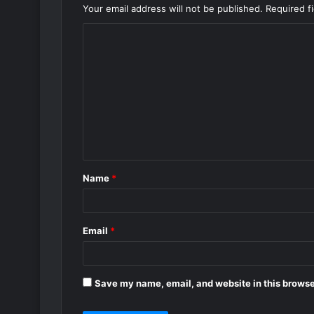
Your email address will not be published.
Required f
C
o
m
m
e
n
t
Name
*
*
Email
*
Save my name, email, and website in this browse