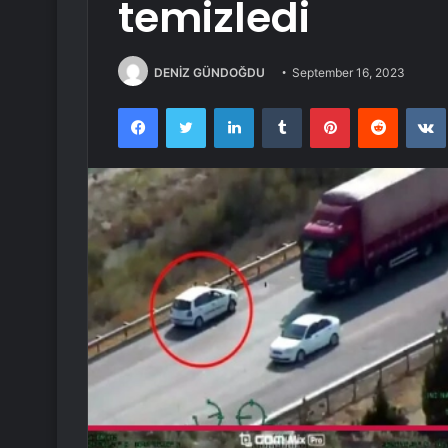
temizledi
DENİZ GÜNDOĞDU
September 16, 2023
Facebook
Twitter
LinkedIn
Tumblr
Pinterest
Reddit