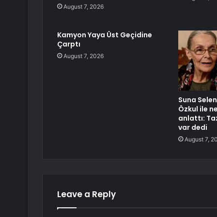
August 7, 2026
Kamyon Yaya Üst Geçidine
Çarptı
August 7, 2026
Suna Selen 
Özkul ile 
anlattı: T
var dedi
August 7, 2
Leave a Reply