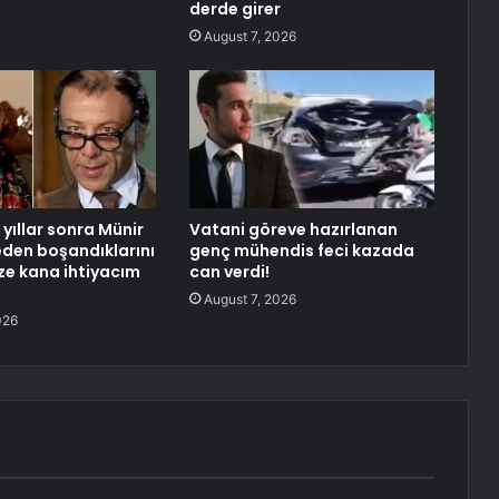
derde girer
August 7, 2026
yıllar sonra Münir
Vatani göreve hazırlanan
neden boşandıklarını
genç mühendis feci kazada
aze kana ihtiyacım
can verdi!
August 7, 2026
026