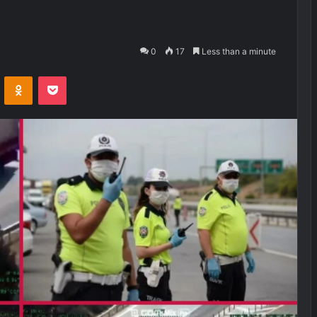
0
17
Less than a minute
VKontakte
Odnoklassniki
Pocket