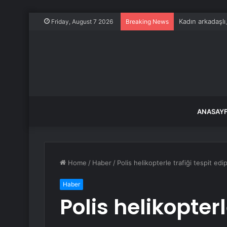
Kadın arkadaşlık
Friday, August 7 2026
Breaking News
ANASAY
Home
/
Haber
/
Polis helikopterle trafiği tespit edi
Haber
Polis helikopterl