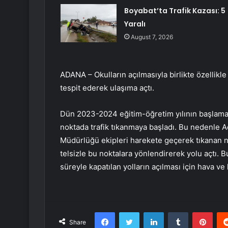
Boyabat’ta Trafik Kazası: 5
Yaralı
August 7, 2026
ADANA – Okulların açılmasıyla birlikte özellikle
tespit ederek ulaşıma açtı.
Dün 2023-2024 eğitim-öğretim yılının başlaması
noktada trafik tıkanmaya başladı. Bu nedenle
Müdürlüğü ekipleri harekete geçerek tıkanan nokta
telsizle bu noktalara yönlendirerek yolu açtı. B
süreyle kapatılan yolların açılması için hava ve
Facebook
Twitter
LinkedIn
Tumblr
Pint
Share