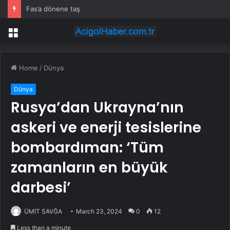
Fas’a dönene taş
Menu
Home
/
Dünya
Dünya
Rusya’dan Ukrayna’nın
askeri ve enerji tesislerine
bombardıman: ‘Tüm
zamanların en büyük
darbesi’
ÜMİT SAVĞA
March 23, 2024
0
12
Less than a minute