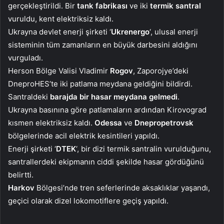
gerçekleştirildi. Bir
tank fabrikası
ve iki
termik santral
vuruldu, kent elektriksiz kaldı.
Ukrayna devlet enerji şirketi ‘
Ukrenergo
‘, ulusal enerji
sisteminin tüm zamanların en büyük darbesini aldığını
vurguladı.
Herson Bölge Valisi Vladimir
Rogov
, Zaporojye’deki
DneproHES’te iki patlama meydana geldiğini bildirdi.
Santraldeki
barajda bir hasar meydana gelmedi
.
Ukrayna basınına göre patlamaların ardından Kirovograd
kısmen elektriksiz kaldı.
Odessa
ve
Dnepropetrovsk
bölgelerinde acil elektrik kesintileri yapıldı.
Enerji şirketi ‘
DTEK
‘, bir dizi termik santralin vurulduğunu,
santrallerdeki ekipmanın ciddi şekilde hasar gördüğünü
belirtti.
Harkov
Bölgesi’nde tren seferlerinde aksaklıklar yaşandı,
geçici olarak dizel lokomotiflere geçiş yapıldı.