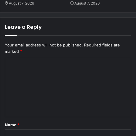
August 7, 2026
August 7, 2026
Leave a Reply
Your email address will not be published.
Required fields are
marked
*
C
o
m
m
e
n
t
Name
*
*