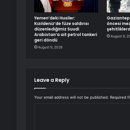
Yemen’deki Husiler:
Gaziantep
Kızıldeniz’de füze saldırısı
öncesi mez
düzenlediğimiz Suudi
şehitlikler
Arabistan’a ait petrol tankeri
August 9, 2
geri döndü
August 9, 2026
Leave a Reply
Your email address will not be published.
Required f
C
o
m