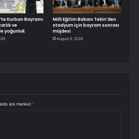
’te Kurban Bayramı
Milli Eğitim Bakanı Tekin’den
arlık ve
stadyum için bayram sonrası
de yoğunluk
müjdesi
026
August 9, 2026
ields are marked
*