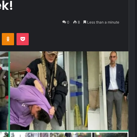
ek!
0
8
Less than a minute
VKontakte
Odnoklassniki
Pocket