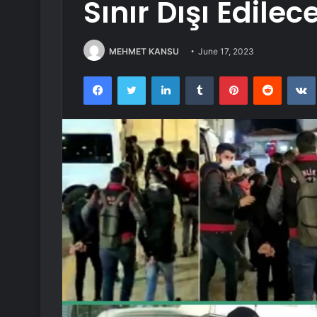
Sınır Dışı Edilec
MEHMET KANSU
June 17, 2023
Facebook
Twitter
LinkedIn
Tumblr
Pinterest
Reddit