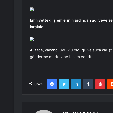
Emniyetteki işlemlerinin ardından adliyeye se
bırakıldı.
Alizade, yabancı uyruklu olduğu ve suça karışt
gönderme merkezine teslim edildi.
Facebook
Twitter
LinkedIn
Tumblr
Pint
Share