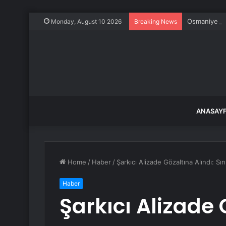
Osmaniye De
Monday, August 10 2026
Breaking News
ANASAY
Home
/
Haber
/
Şarkıcı Alizade Gözaltına Alındı: Sın
Haber
Şarkıcı Alizade 