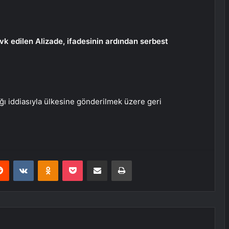
vk edilen Alizade, ifadesinin ardından serbest
ığı iddiasıyla ülkesine gönderilmek üzere geri
erest
Reddit
VKontakte
Odnoklassniki
Pocket
Share via Email
Print