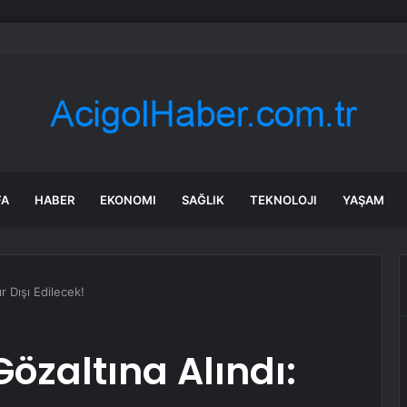
rvişiye köylüleri: Mahkeme kararına rağmen ormanda katliam yapıyorlar
FA
HABER
EKONOMI
SAĞLIK
TEKNOLOJI
YAŞAM
ır Dışı Edilecek!
Gözaltına Alındı: