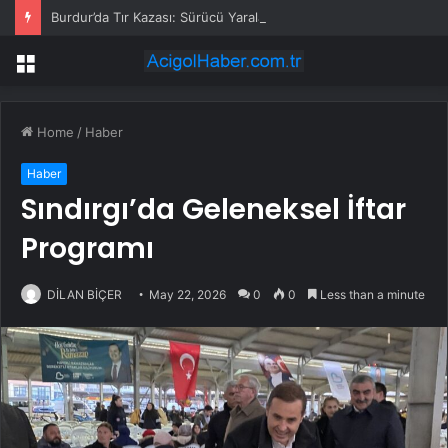
Burdur’da Tır Kazası: Sürücü Yaralandı
Menu
Home
/
Haber
Haber
Sındırgı’da Geleneksel İftar
Programı
DİLAN BİÇER
May 22, 2026
0
0
Less than a minute