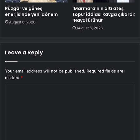
Rüzgâr ve güneş
‘Marmara’nın altı ateş
enerjisinde yeni dönem
topu’ iddiası kavga çıkardı:
‘Hayal ürünü!’
August 6, 2026
August 6, 2026
Leave a Reply
Your email address will not be published.
Required fields are
marked
*
C
o
m
m
e
n