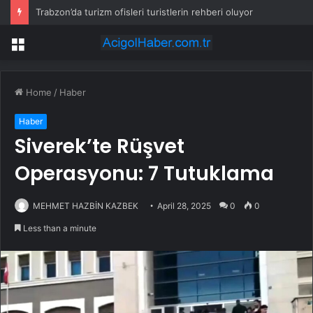
Trabzon’da turizm ofisleri turistlerin rehberi oluyor
Menu
Home
/
Haber
Haber
Siverek’te Rüşvet
Operasyonu: 7 Tutuklama
MEHMET HAZBİN KAZBEK
April 28, 2025
0
0
Less than a minute