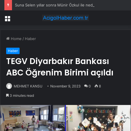
Suna Selen yıllar sonra Münir Özkul ile neden boşandıklarını anlattı: Taze kana ihtiyacım var dedi
Menu
Home
/
Haber
Haber
TEGV Diyarbakır Bankası
ABC Öğrenim Birimi açıldı
MEHMET KANSU
November 9, 2023
0
8
3 minutes read