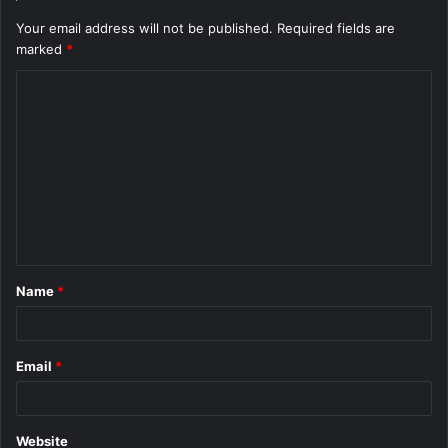
Your email address will not be published.
Required fields are
marked
*
C
o
m
m
e
n
t
Name
*
*
Email
*
Website