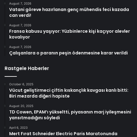
August 7, 2026
Vatani göreve hazırlanan genç mühendis feci kazada
can verdi!
August 7, 2026
Fransa kabusu yaşıyor: Yüzbinlerce kişi kaçıyor alevler
kovalıyor
August 7, 2026
Çalışanlara o paranın peşin ödenmesine karar verildi
Rastgele Haberler
October 6, 2025
Vücut geliştirmeci çiftin kıskançlık kavgası kanlı bitti:
Biri mezarda diğeri hapiste
August 20, 2025
TD Cowen, EPAM’ı yükseltti, piyasanın marj iyileşmesini
yansıtmadığını söyledi
April 6, 2023
Mert Fırat Schneider Electric Paris Maratonunda