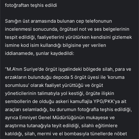
fotoğraftan teşhis edildi
Sanığın üst aramasında bulunan cep telefonunun
incelenmesi sonucunda, örgütsel not ve ses belgelerinin
tespit edildiği, faaliyetlerini yürütürken kendisini gizlemek
ismine kod isim kullandığı bilgisine yer verilen
iddianamede, şunlar kaydedildi:
“M.A’nın Suriye’de örgüt işgalindeki bölgede silah, para ve
erzakların bulunduğu depoda 5 örgüt üyesi ile ‘koruma
sorumlusu’ olarak faaliyet yürüttüğü ve örgüt
yöneticilerinin talimatıyla yol kestiği, örgüte ilişkin
sembollerin de olduğu askeri kamuflajla YPG/PKK’ya ait
araçları selamladığı, bu durumun fotoğrafla teşhis edildiği,
ayrıca Emniyet Genel Müdürlüğünün mukayese ve
araştırma tutanağıyla teyit edildiği, silahlı eğitimlere
katıldığı, silah, mermi ve el bombasıyla tünellerde nöbet