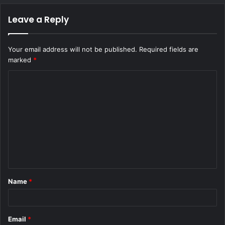
Leave a Reply
Your email address will not be published.
Required fields are
marked
*
C
o
m
m
e
n
t
Name
*
*
Email
*