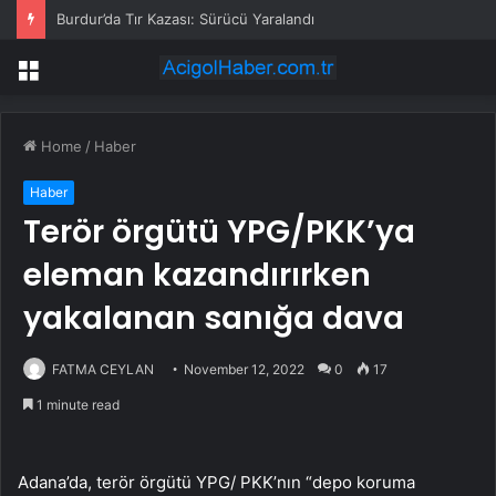
Burdur’da Tır Kazası: Sürücü Yaralandı
Menu
Home
/
Haber
Haber
Terör örgütü YPG/PKK’ya
eleman kazandırırken
yakalanan sanığa dava
FATMA CEYLAN
November 12, 2022
0
17
1 minute read
Adana’da, terör örgütü YPG/ PKK’nın “depo koruma