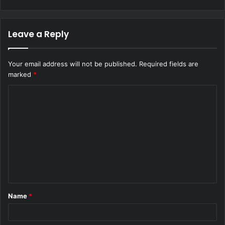
Leave a Reply
Your email address will not be published.
Required fields are
marked
*
C
o
m
m
e
n
t
Name
*
*