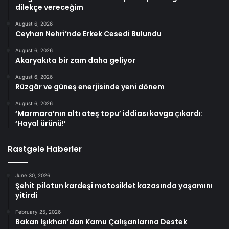
dilekçe vereceğim
August 6, 2026
Ceyhan Nehri’nde Erkek Cesedi Bulundu
August 6, 2026
Akaryakıta bir zam daha geliyor
August 6, 2026
Rüzgâr ve güneş enerjisinde yeni dönem
August 6, 2026
‘Marmara’nın altı ateş topu’ iddiası kavga çıkardı:
‘Hayal ürünü!’
Rastgele Haberler
June 30, 2026
Şehit pilotun kardeşi motosiklet kazasında yaşamını
yitirdi
February 25, 2026
Bakan Işıkhan’dan Kamu Çalışanlarına Destek