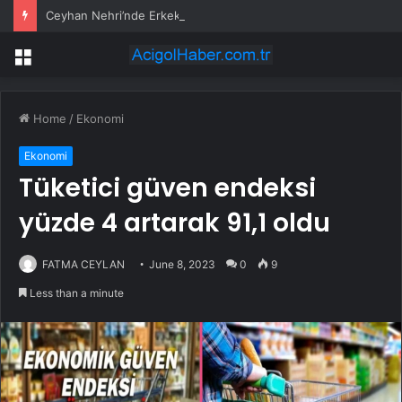
Ceyhan Nehri’nde Erkek Cesedi Bulundu
Menu
Home
/
Ekonomi
Ekonomi
Tüketici güven endeksi
yüzde 4 artarak 91,1 oldu
FATMA CEYLAN
June 8, 2023
0
9
Less than a minute