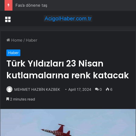
Fas’a dönene taş
Menu
Home
/
Haber
Haber
Türk Yıldızları 23 Nisan
kutlamalarına renk katacak
MEHMET HAZBİN KAZBEK
April 17, 2024
0
6
2 minutes read