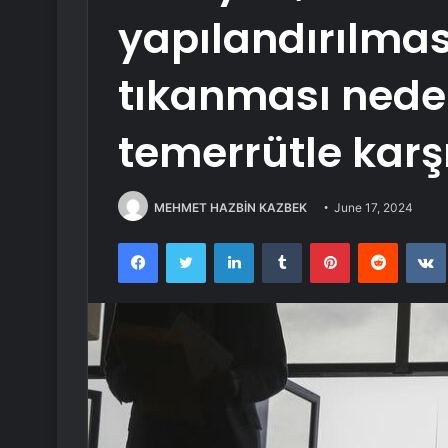
yapılandırılmas
tıkanması neden
temerrütle karş
MEHMET HAZBİN KAZBEK
June 17, 2024
Facebook
Twitter
LinkedIn
Tumblr
Pinterest
Reddit