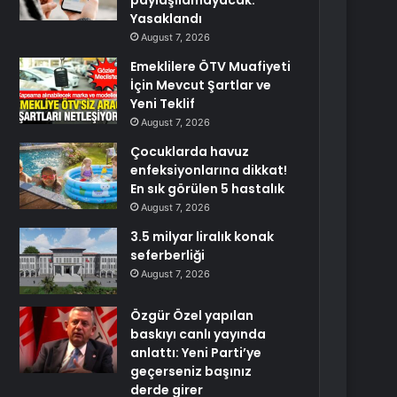
paylaşılamayacak:
Yasaklandı
August 7, 2026
Emeklilere ÖTV Muafiyeti
İçin Mevcut Şartlar ve
Yeni Teklif
August 7, 2026
Çocuklarda havuz
enfeksiyonlarına dikkat!
En sık görülen 5 hastalık
August 7, 2026
3.5 milyar liralık konak
seferberliği
August 7, 2026
Özgür Özel yapılan
baskıyı canlı yayında
anlattı: Yeni Parti’ye
geçerseniz başınız
derde girer