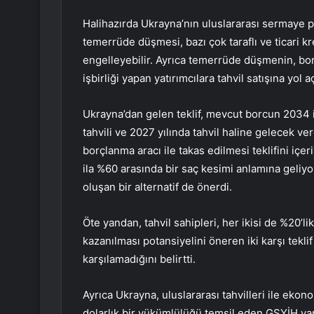
Halihazırda Ukrayna’nın uluslararası sermaye p
temerrüde düşmesi, bazı çok taraflı ve ticari k
engelleyebilir. Ayrıca temerrüde düşmenin, bo
işbirliği yapan yatırımcılara tahvil satışına yol
Ukrayna’dan gelen teklif, mevcut borcun 2034 i
tahvili ve 2027 yılında tahvil haline gelecek ver
borçlanma aracı ile takas edilmesi teklifini içe
ila %60 arasında bir saç kesimi anlamına geliy
oluşan bir alternatif de önerdi.
Öte yandan, tahvil sahipleri, her ikisi de %20’li
kazanılması potansiyelini öneren iki karşı tekl
karşılamadığını belirtti.
Ayrıca Ukrayna, uluslararası tahvilleri ile eko
dolarlık bir yükümlülüğü temsil eden GSYİH va