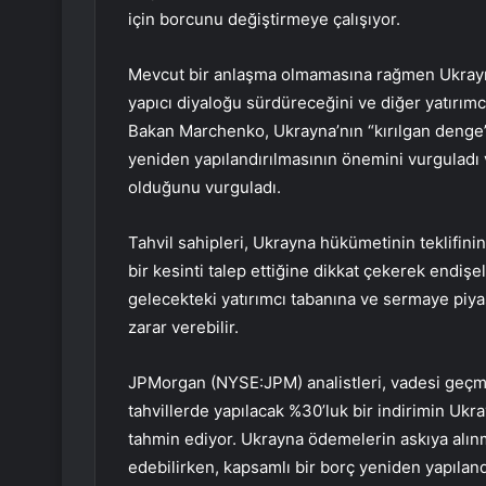
için borcunu değiştirmeye çalışıyor.
Mevcut bir anlaşma olmamasına rağmen Ukrayna
yapıcı diyaloğu sürdüreceğini ve diğer yatırımc
Bakan Marchenko, Ukrayna’nın “kırılgan denge”
yeniden yapılandırılmasının önemini vurguladı 
olduğunu vurguladı.
Tahvil sahipleri, Ukrayna hükümetinin teklifin
bir kesinti talep ettiğine dikkat çekerek endişe
gelecekteki yatırımcı tabanına ve sermaye piya
zarar verebilir.
JPMorgan (NYSE:
JPM
) analistleri, vadesi geç
tahvillerde yapılacak %30’luk bir indirimin Ukr
tahmin ediyor. Ukrayna ödemelerin askıya alın
edebilirken, kapsamlı bir borç yeniden yapıland