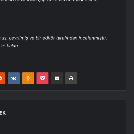
, çevrilmiş ve bir editör tarafından incelenmiştir.
üze bakın.
erest
Reddit
VKontakte
Odnoklassniki
Pocket
Share via Email
Print
EK