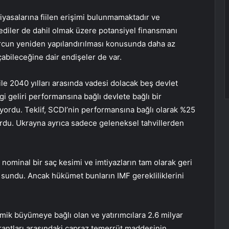
iyasalarına fiilen erişimi bulunmamaktadır ve
rediler de dahil olmak üzere potansiyel finansmanı
rcun yeniden yapılandırılması konusunda daha az
 açabileceğine dair endişeler de var.
le 2040 yılları arasında vadesi dolacak beş devlet
gi geliri performansına bağlı devlete bağlı bir
riyordu. Teklif, SCDI’nin performansına bağlı olarak %25
ordu. Ukrayna ayrıca sadece geleneksel tahvillerden
k nominal bir saç kesimi ve imtiyazların tam olarak geri
if sundu. Ancak hükümet bunların IMF gerekliliklerini
nomik büyümeye bağlı olan ve yatırımcılara 2.6 milyar
rantları arasındaki çapraz temerrüt maddesinin