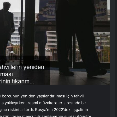
ı borcunun yeniden yapılandırılması için tahvil
la yaklaşırken, resmi müzakereler sırasında bir
 riskini arttırdı. Rusya’nın 2022’deki işgalinin
e izin veren mevcut düzenlemenin süresi Ağustos