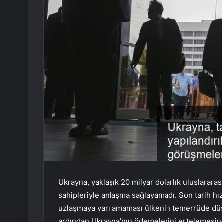
Ukrayna, yaklaşık 20 milyar dolarlık uluslararas
sahipleriyle anlaşma sağlayamadı. Son tarih hız
uzlaşmaya varılamaması ülkenin temerrüde düşme
ardından Ukrayna’nın ödemelerini ertelemesin