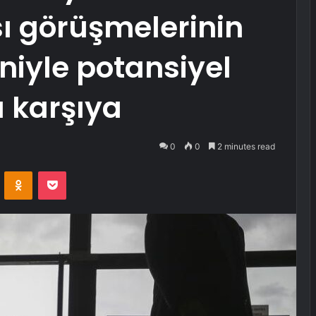
ı görüşmelerinin
iyle potansiyel
ı karşıya
0
0
2 minutes read
VKontakte
Odnoklassniki
Pocket