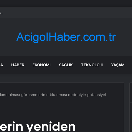
ları ruh sağlığını güçlendiriyor
FA
HABER
EKONOMI
SAĞLIK
TEKNOLOJI
YAŞAM
ılandırılması görüşmelerinin tıkanması nedeniyle potansiyel
lerin yeniden