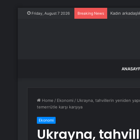
Kadın arkadaşlık
Friday, August 7 2026
Breaking News
ANASAY
Home
/
Ekonomi
/
Ukrayna, tahvillerin yeniden yap
temerrütle karşı karşıya
Ekonomi
Ukrayna, tahvil