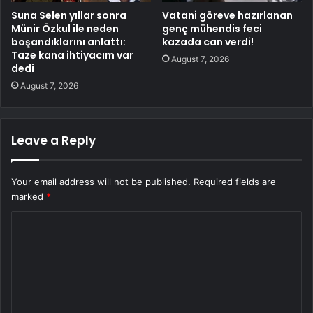
Suna Selen yıllar sonra
Vatani göreve hazırlanan
Münir Özkul ile neden
genç mühendis feci
boşandıklarını anlattı:
kazada can verdi!
Taze kana ihtiyacım var
August 7, 2026
dedi
August 7, 2026
Leave a Reply
Your email address will not be published.
Required fields are
marked
*
C
o
m
m
e