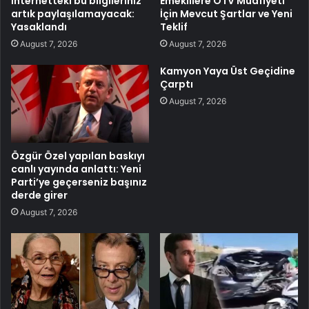
İnternetteki bu bilgileriniz
Emeklilere ÖTV Muafiyeti
artık paylaşılamayacak:
İçin Mevcut Şartlar ve Yeni
Yasaklandı
Teklif
August 7, 2026
August 7, 2026
Kamyon Yaya Üst Geçidine
Çarptı
August 7, 2026
Özgür Özel yapılan baskıyı
canlı yayında anlattı: Yeni
Parti’ye geçerseniz başınız
derde girer
August 7, 2026