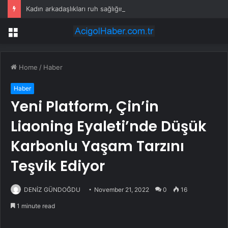
Kadın arkadaşlıkları ruh sağlığını güçlendiriyor
Menu
Home
/
Haber
Haber
Yeni Platform, Çin’in
Liaoning Eyaleti’nde Düşük
Karbonlu Yaşam Tarzını
Teşvik Ediyor
DENİZ GÜNDOĞDU
November 21, 2022
0
16
1 minute read