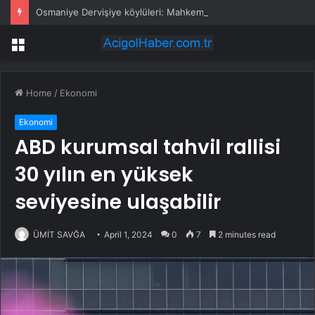
Osmaniye Dervişiye köylüleri: Mahkeme kararına rağmen ormanda katliam yapıyorlar
Menu
Home
/
Ekonomi
Ekonomi
ABD kurumsal tahvil rallisi
30 yılın en yüksek
seviyesine ulaşabilir
ÜMİT SAVĞA
April 1, 2024
0
7
2 minutes read