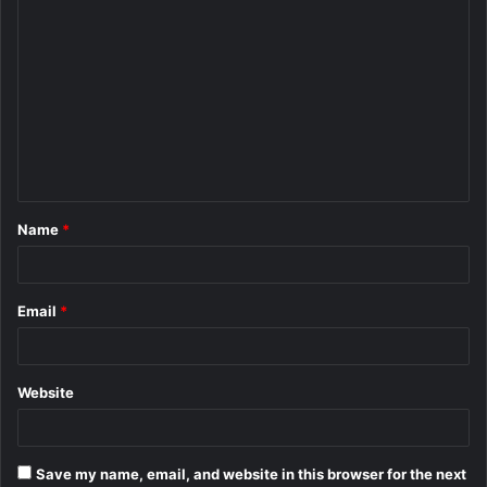
C
o
m
m
e
n
t
Name
*
*
Email
*
Website
Save my name, email, and website in this browser for the next