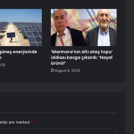
güneş enerjisinde
‘Marmara’nın altı ateş topu’
m
iddiası kavga çıkardı: ‘Hayal
ürünü!’
026
August 6, 2026
ields are marked
*