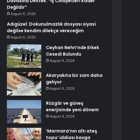
Davasına Destek: “İş Cinayetleri Kader
Değildir”
August 6, 2026
Adıgüzel: Dokunulmazlık dosyası siyasi
değilse kendim dilekçe vereceğim
August 6, 2026
Ceyhan Nehri’nde Erkek
Cesedi Bulundu
August 6, 2026
Akaryakıta bir zam daha
geliyor
August 6, 2026
Rüzgâr ve güneş
enerjisinde yeni dönem
August 6, 2026
‘Marmara’nın altı ateş
topu’ iddiası kavga