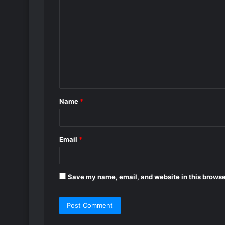
o
m
m
e
n
t
Name
*
*
Email
*
Save my name, email, and website in this browse