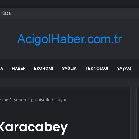
r Kazası: Sürücü Yaralandı
FA
HABER
EKONOMI
SAĞLIK
TEKNOLOJI
YAŞAM
spor’u yenerek galibiyetle buluştu
 Karacabey