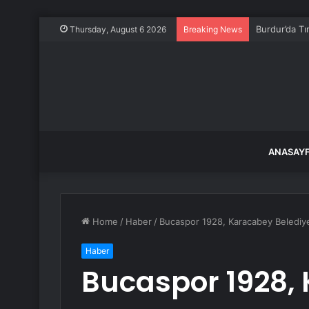
Burdur’da Tı
Thursday, August 6 2026
Breaking News
ANASAY
Home
/
Haber
/
Bucaspor 1928, Karacabey Belediye
Haber
Bucaspor 1928,