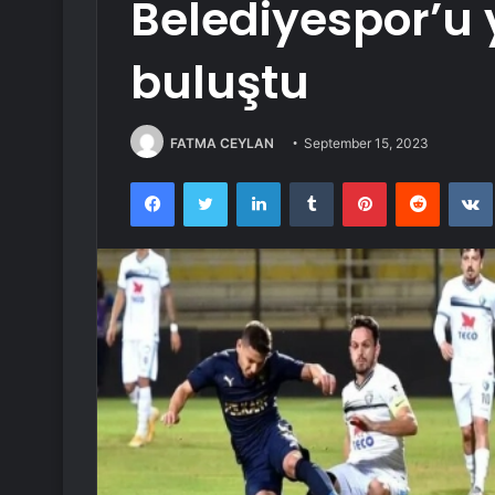
Belediyespor’u 
buluştu
FATMA CEYLAN
September 15, 2023
Facebook
Twitter
LinkedIn
Tumblr
Pinterest
Reddit