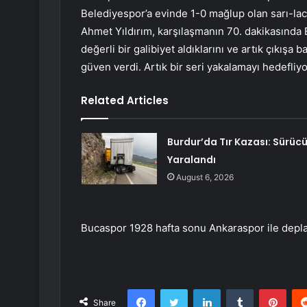
Belediyespor’a evinde 1-0 mağlup olan sarı-lac
Ahmet Yıldırım, karşılaşmanın 70. dakikasında
değerli bir galibiyet aldıklarını ve artık çıkışa b
güven verdi. Artık bir seri yakalamayı hedefliyo
Related Articles
Burdur’da Tır Kazası: Sürüc
Yaralandı
August 6, 2026
Bucaspor 1928 hafta sonu Ankaraspor ile depl
Facebook
Twitter
LinkedIn
Tumblr
Pint
Share