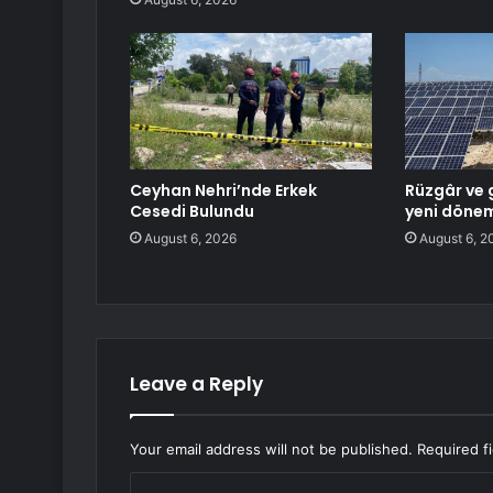
Ceyhan Nehri’nde Erkek
Rüzgâr ve 
Cesedi Bulundu
yeni döne
August 6, 2026
August 6, 2
Leave a Reply
Your email address will not be published.
Required f
C