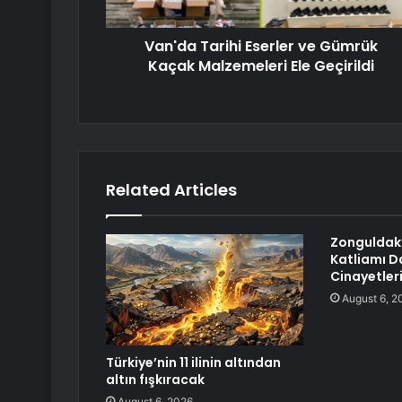
Van'da Tarihi Eserler ve Gümrük
Kaçak Malzemeleri Ele Geçirildi
Related Articles
Zonguldak’
Katliamı D
Cinayetleri
August 6, 2
Türkiye’nin 11 ilinin altından
altın fışkıracak
August 6, 2026