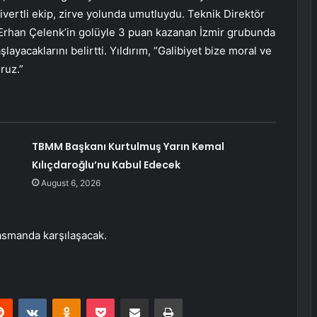
ivertli ekip, zirve yolunda umutluydu. Teknik Direktör
 Erhan Çelenk’in golüyle 3 puan kazanan İzmir grubunda
aşlayacaklarını belirtti. Yıldırım, “Galibiyet bize moral ve
ruz.”
ü
TBMM Başkanı Kurtulmuş Yarın Kemal
Kılıçdaroğlu’nu Kabul Edecek
August 6, 2026
asmanda karşılaşacak.
erest
Reddit
VKontakte
Odnoklassniki
Pocket
Share via Email
Print