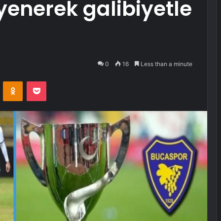
yenerek galibiyetle
0
16
Less than a minute
VKontakte
Odnoklassniki
Pocket