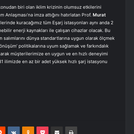
nudan biri olan iklim krizinin olumsuz etkilerini
im Anlaşması’na imza attığını hatırlatan Prof.
Murat
lerinde kuracağımız tüm Eşarj istasyonları aynı anda 2
ebilir enerji kaynakları ile çalışan cihazlar olacak. Bu
on salımlarını dünya standartlarına uygun olarak ölçmek
 Dönüşüm’ politikalarına uyum sağlamak ve farkındalık
 olarak müşterilerimize en uygun ve en hızlı deneyimi
 ilimizde en az bir adet yüksek hızlı şarj istasyonu
erest
Reddit
VKontakte
Odnoklassniki
Pocket
Share via Email
Print