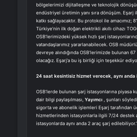
bölgelerimizi dijitalleşme ve teknolojik dönüş
endüstriyel üretimin yanı sıra dönüşüm. Eşarj i
katkı sağlayacaktır. Bu protokol ile amacımız; 
Türkiye’nin ilk doğan elektrikli akıllı cihazı T
OSB’lerimizdeki yüksek hızlı şarj istasyonlar
vatandaşlarımız yararlanabilecek. OSB müdürlük
devreye alındığında OSB’lerimizde bulunan 67 
olacağız. Eşarj’a bu iş birliği için teşekkür ediy
24 saat kesintisiz hizmet verecek, aynı anda i
OSB’lerde bulunan şarj istasyonlarına piyasa ku
dair bilgi paylaşılması,
Yayımcı
, şunları söyled
sigorta ve abonelik işlemleri Eşarj tarafından ü
hizmetlerinden istasyonlarla ilgili 7/24 destek 
istasyonlarda aynı anda 2 araç şarj edilebiliyor.