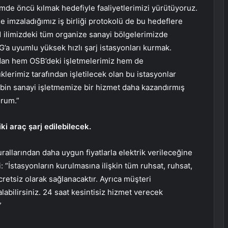
ümde öncü kılmak hedefiyle faaliyetlerimizi yürütüyoruz.
le imzaladığımız iş birliği protokolü de bu hedeflere
81 ilimizdeki tüm organize sanayi bölgelerimizde
OGG’a uyumlu yüksek hızlı şarj istasyonları kurmak.
ından hem OSB’deki işletmelerimiz hem de
lerimiz tarafından işletilecek olan bu istasyonlar
bin sanayi işletmemize bir hizmet daha kazandırmış
orum.”
ki araç şarj edilebilecek.
rallarından daha uygun fiyatlarla elektrik verileceğine
i: “İstasyonların kurulmasına ilişkin tüm ruhsat, ruhsat,
cretsiz olarak sağlanacaktır. Ayrıca müşteri
alabilirsiniz. 24 saat kesintisiz hizmet verecek
”