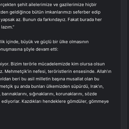
erçekten şehit ailelerimize ve gazilerimize hiçbir
zden geldiğince bütün imkanlarımızı seferber edip
e yapsak az. Bunun da farkındayız. Fakat burada her
lazım.”
rlik içinde, büyük ve güçlü bir ülke olmasının
onuşmasına şöyle devam etti:
miyor. Bizim terörle mücadelemizde kim olursa olsun
Mehmetçik’in nefesi, teröristlerin ensesinde. Allah’ın
yıldan beri bu asil milletin başına musallat olan bu
hmetçik şu anda bunları ülkemizden süpürdü, Irak’ın,
barınaklarını, sığınaklarını, korunaklarını, sözde
am ediyorlar. Kazdıkları hendeklere gömdüler, gömmeye