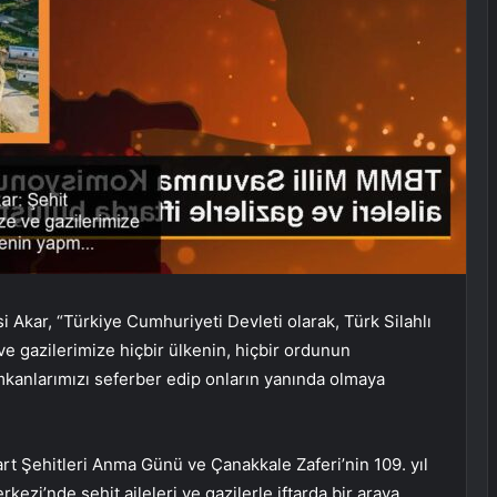
kar, “Türkiye Cumhuriyeti Devleti olarak, Türk Silahlı
ve gazilerimize hiçbir ülkenin, hiçbir ordunun
mkanlarımızı seferber edip onların yanında olmaya
t Şehitleri Anma Günü ve Çanakkale Zaferi’nin 109. yıl
ezi’nde şehit aileleri ve gazilerle iftarda bir araya