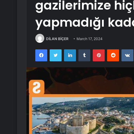
gazilerimize hiç
yapmadığı kada
DİLAN BİÇER
March 17, 2024
Facebook
Twitter
LinkedIn
Tumblr
Pinterest
Reddit