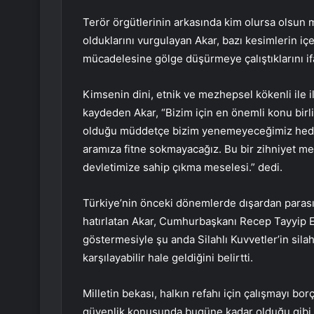
Terör örgütlerinin arkasında kim olursa olsun m
olduklarını vurgulayan Akar, bazı kesimlerin içe
mücadelesine gölge düşürmeye çalıştıklarını ifa
Kimsenin dini, etnik ve mezhepsel kökenli ile i
kaydeden Akar, “Bizim için en önemli konu birl
olduğu müddetçe bizim yenemeyeceğimiz hedef
aramıza fitne sokmayacağız. Bu bir zihniyet mes
devletimize sahip çıkma meselesi.” dedi.
Türkiye’nin önceki dönemlerde dışardan parasın
hatırlatan Akar, Cumhurbaşkanı Recep Tayyip E
göstermesiyle şu anda Silahlı Kuvvetler’in silah,
karşılayabilir hale geldiğini belirtti.
Milletin bekası, halkın refahı için çalışmayı bo
güvenlik konusunda bugüne kadar olduğu gibi bu