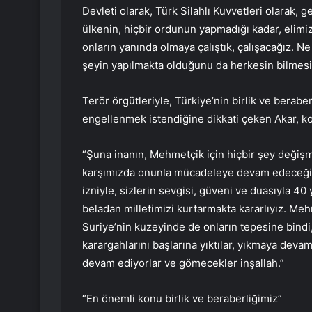
Devleti olarak, Türk Silahlı Kuvvetleri olarak, g
ülkenin, hiçbir ordunun yapmadığı kadar, elimi
onların yanında olmaya çalıştık, çalışacağız. N
şeyin yapılmakta olduğunu da herkesin bilmesi 
Terör örgütleriyle, Türkiye’nin birlik ve berabe
engellenmek istendiğine dikkati çeken Akar, k
“Şuna inanın, Mehmetçik için hiçbir şey değiş
karşımızda onunla mücadeleye devam edeceğiz. 
izniyle, sizlerin sevgisi, güveni ve duasıyla 40 
beladan milletimizi kurtarmakta kararlıyız. Me
Suriye’nin kuzeyinde de onların tepesine bindi, 
karargahlarını başlarına yıktılar, yıkmaya dev
devam ediyorlar ve gömecekler inşallah.”
“En önemli konu birlik ve beraberliğimiz”