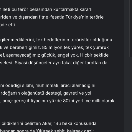
illeti bu terör belasından kurtarmakta kararlı
riden ve dışarıdan fitne-fesatla Türkiye’nin terörle
de etti.
lgilenmediklerini, tek hedeflerinin teröristler olduğunu
ik ve beraberliğimiz. 85 milyon tek yürek, tek yumruk
, aşamayacağımız güçlük, engel yok. Hiçbir şekilde
elesi. Siyasi düşünceler ayrı fakat diğer taraftan da
ı ödediği silahı, mühimmatı, aracı alamadığını
rdoğan’ın olağanüstü desteği, gayreti ve yol
 araç-gereç ihtiyacının yüzde 80’ini yerli ve milli olarak
rç bildiklerini belirten Akar, “Bu beka konusunda,
ndan sonra da ‘Ölürsek şehit, kalırsak gazi.’