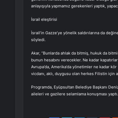
anlayışıyla yapmamız gerekenleri yaptık, yapac
İsrail eleştirisi
İsrail’in Gazze’ye yönelik saldırılarına da değin
söyledi.
Akar, “Bunlarda ahlak da bitmiş, hukuk da bitmiş
bunun hesabını verecekler. Ne kadar kapatırlars
Avrupa’da, Amerika’da yönetimler ne kadar kör v
vicdanı, aklı, duygusu olan herkes Filistin için 
Programda, Eyüpsultan Belediye Başkanı Deni
aileleri ve gazilere selamlama konuşması yaptı
Facebook
Twitter
LinkedIn
Tumblr
Pint