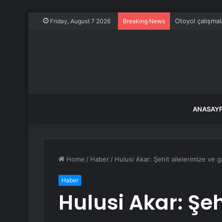
Otoyol çalışmala
Friday, August 7 2026
Breaking News
ANASAY
Home
/
Haber
/
Hulusi Akar: Şehit ailelerimize ve 
Haber
Hulusi Akar: Şeh