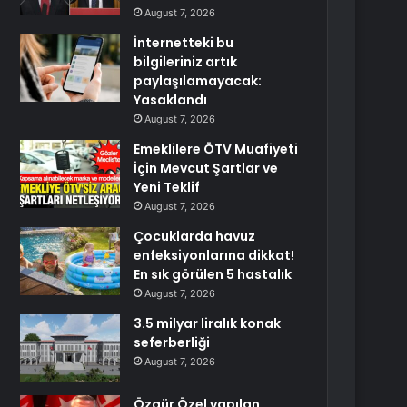
August 7, 2026
İnternetteki bu
bilgileriniz artık
paylaşılamayacak:
Yasaklandı
August 7, 2026
Emeklilere ÖTV Muafiyeti
İçin Mevcut Şartlar ve
Yeni Teklif
August 7, 2026
Çocuklarda havuz
enfeksiyonlarına dikkat!
En sık görülen 5 hastalık
August 7, 2026
3.5 milyar liralık konak
seferberliği
August 7, 2026
Özgür Özel yapılan