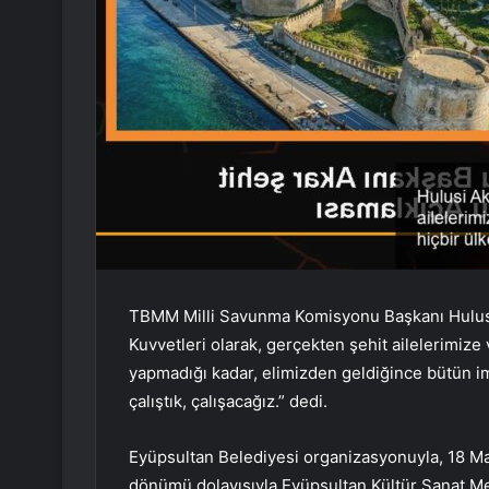
TBMM Milli Savunma Komisyonu Başkanı Hulusi A
Kuvvetleri olarak, gerçekten şehit ailelerimize 
yapmadığı kadar, elimizden geldiğince bütün i
çalıştık, çalışacağız.” dedi.
Eyüpsultan Belediyesi organizasyonuyla, 18 Mar
dönümü dolayısıyla Eyüpsultan Kültür Sanat Merk