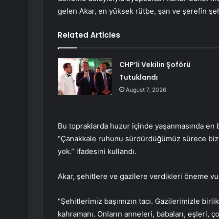
gelen Akar, en yüksek rütbe, şan ve şerefin şeh
Related Articles
CHP’li Vekilin Şoförü
Tutuklandı
August 7, 2026
Bu topraklarda huzur içinde yaşanmasında en b
“Çanakkale ruhunu sürdürdüğümüz sürece biz
yok.” ifadesini kullandı.
Akar, şehitlere ve gazilere verdikleri öneme v
“Şehitlerimiz başımızın tacı. Gazilerimizle birli
kahramanı. Onların anneleri, babaları, eşleri, ç