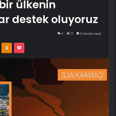
bir ülkenin
r destek oluyoruz
0
11
2 minutes read
VKontakte
Odnoklassniki
Pocket