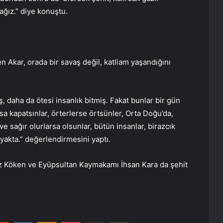
ağız.” diye konuştu.
en Akar, orada bir savaş değil, katliam yaşandığını
, daha da ötesi insanlık bitmiş. Fakat bunlar bir gün
a kapatsınlar, örterlerse örtsünler, Orta Doğu’da,
e sağır olurlarsa olsunlar, bütün insanlar, birazcık
ayakta.” değerlendirmesini yaptı.
z Köken ve Eyüpsultan Kaymakamı İhsan Kara da şehit
.
erest
Reddit
VKontakte
Odnoklassniki
Pocket
Share via Email
Print