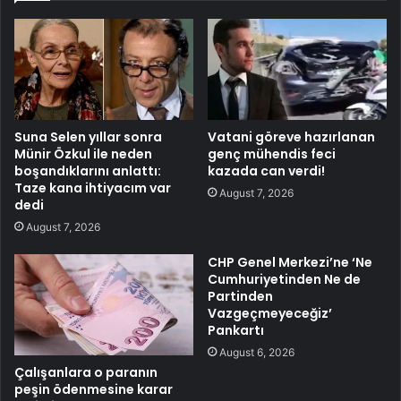
Suna Selen yıllar sonra
Vatani göreve hazırlanan
Münir Özkul ile neden
genç mühendis feci
boşandıklarını anlattı:
kazada can verdi!
Taze kana ihtiyacım var
August 7, 2026
dedi
August 7, 2026
CHP Genel Merkezi’ne ‘Ne
Cumhuriyetinden Ne de
Partinden
Vazgeçmeyeceğiz’
Pankartı
August 6, 2026
Çalışanlara o paranın
peşin ödenmesine karar