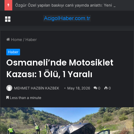
Özgür Özel yapılan baskıyı canlı yayında anlattı: Yeni Parti’ye geçerseniz başınız derde girer
Menu
Home
/
Haber
Haber
Osmaneli’nde Motosiklet
Kazası: 1 Ölü, 1 Yaralı
MEHMET HAZBİN KAZBEK
May 18, 2026
0
0
Less than a minute