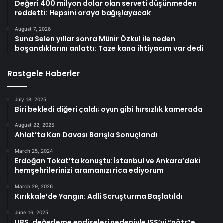
Değeri 400 milyon dolar olan serveti düşünmeden
reddetti: Hepsini oraya bağışlayacak
August 7, 2026
Suna Selen yıllar sonra Münir Özkul ile neden
boşandıklarını anlattı: Taze kana ihtiyacım var dedi
Rastgele Haberler
July 18, 2025
Biri bekledi diğeri çaldı; oyun gibi hırsızlık kamerada
August 22, 2025
Ahlat’ta Kan Davası Barışla Sonuçlandı
March 25, 2024
Erdoğan Tokat’ta konuştu: İstanbul ve Ankara’daki
hemşehrilerinizi aramanızı rica ediyorum
March 29, 2026
Kırıkkale’de Yangın: Adli Soruşturma Başlatıldı
June 16, 2025
UBS, değerleme endişeleri nedeniyle ISS’yi “nötr”e