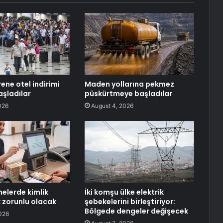
rene otel indirimi
Maden yollarına pekmez
şladılar
püskürtmeye başladılar
026
August 4, 2026
elerde kimlik
İki komşu ülke elektrik
 zorunlu olacak
şebekelerini birleştiriyor:
Bölgede dengeler değişecek
026