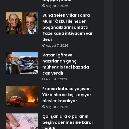
August 7, 2026
Suna Selen yıllar sonra
Münir Özkul ile neden
boşandıklarını anlattı:
Taze kana ihtiyacım var
dedi
August 7, 2026
Vatani göreve
hazırlanan genç
mühendis feci kazada
can verdi!
August 7, 2026
Fransa kabusu yaşıyor:
Yüzbinlerce kişi kaçıyor
alevler kovalıyor
August 7, 2026
Çalışanlara o paranın
peşin ödenmesine karar
verildi