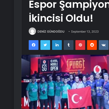
Espor Şampiyo
İkincisi Oldu!
DENİZ GÜNDOĞDU
September 13, 2023
Facebook
Twitter
LinkedIn
Tumblr
Pinterest
Reddit