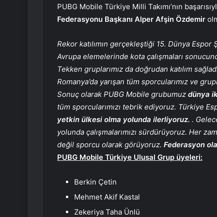
PUBG Mobile Türkiye Milli Takımı’nın başarısıyl
Federasyonu Başkanı Alper Afşin Özdemir
olm
Rekor katılımın gerçekleştiği 15. Dünya Espo
Avrupa elemelerinde kota çalışmaları sonucund
Tekken gruplarımız da doğrudan katılım sağlad
Romanya’da yarışan tüm sporcularımız ve grupla
Sonuç olarak PUBG Mobile grubumuz
dünya ik
tüm sporcularımızı tebrik ediyoruz. Türkiye E
yetkin ülkesi olma yolunda ilerliyoruz.
. Gelece
yolunda çalışmalarımızı sürdürüyoruz. Her zaman
değil sporcu olarak görüyoruz.
Federasyon ola
PUBG Mobile Türkiye Ulusal Grup üyeleri:
Berkin Çetin
Mehmet Akif Kastal
Zekeriya Taha Ünlü