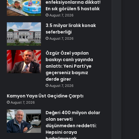
enfeksiyonlarına dikkat!
En sık görülen 5 hastalık
August 7, 2026
3.5 milyar liralık konak
seferberliği
August 7, 2026
Özgür Özel yapılan
baskıyı canlı yayında
anlattı: Yeni Parti’ye
geçerseniz başınız
derde girer
August 7, 2026
Kamyon Yaya Üst Geçidine Çarptı
August 7, 2026
Değeri 400 milyon dolar
olan serveti
düşünmeden reddetti:
Hepsini oraya
bağışlayacak