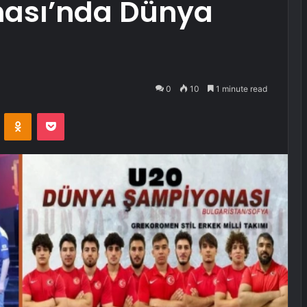
nası’nda Dünya
0
10
1 minute read
VKontakte
Odnoklassniki
Pocket