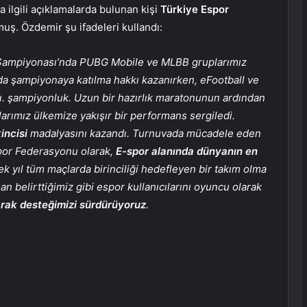
a ilgili açıklamalarda bulunan kişi
Türkiye Espor
uş. Özdemir şu ifadeleri kullandı:
r Şampiyonası’nda PUBG Mobile ve MLBB gruplarımız
a şampiyonaya katılma hakkı kazanırken, eFootball ve
ı. şampiyonluk. Uzun bir hazırlık maratonunun ardından
rımız ülkemize yakışır bir performans sergiledi.
incisi
madalyasını kazandı. Turnuvada mücadele eden
spor Federasyonu olarak,
E-spor alanında dünyanın en
k yıl tüm maçlarda birinciliği hedefleyen bir takım olma
 belirttiğimiz gibi espor kullanıcılarını oyuncu olarak
rak desteğimizi sürdürüyoruz
.