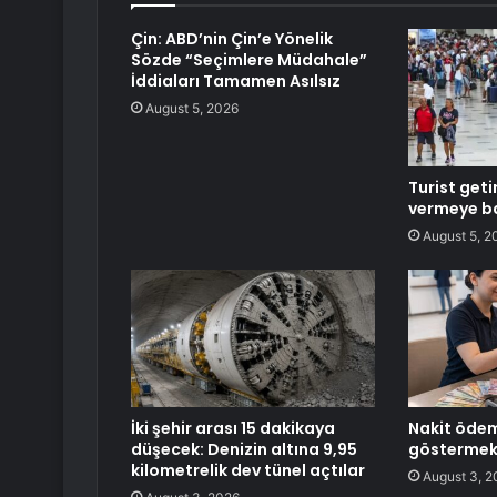
Çin: ABD’nin Çin’e Yönelik
Sözde “Seçimlere Müdahale”
İddiaları Tamamen Asılsız
August 5, 2026
Turist geti
vermeye ba
August 5, 2
İki şehir arası 15 dakikaya
Nakit ödem
düşecek: Denizin altına 9,95
göstermek
kilometrelik dev tünel açtılar
August 3, 2