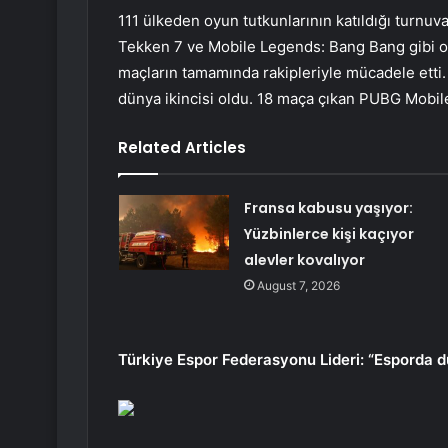
111 ülkeden oyun tutkunlarının katıldığı turnu
Tekken 7 ve Mobile Legends: Bang Bang gibi oyu
maçların tamamında rakipleriyle mücadele ett
dünya ikincisi oldu. 18 maça çıkan PUBG Mobile
Related Articles
Fransa kabusu yaşıyor:
Yüzbinlerce kişi kaçıyor
alevler kovalıyor
August 7, 2026
Türkiye Espor Federasyonu Lideri: “Esporda dü