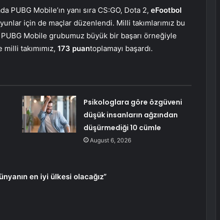
vada PUBG Mobile’ın yanı sıra CS:GO, Dota 2,
eFootbol
nlar için de maçlar düzenlendi. Milli takımlarımız bu
i. PUBG Mobile grubumuz büyük bir başarı örneğiyle
 milli takımımız,
173 puan
toplamayı başardı.
Psikologlara göre özgüveni
düşük insanların ağzından
düşürmediği 10 cümle
August 6, 2026
nyanın en iyi ülkesi olacağız”