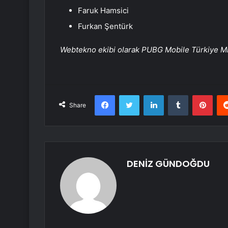
Faruk Hamsici
Furkan Şentürk
Webtekno ekibi olarak PUBG Mobile Türkiye Mi
Facebook
Twitter
LinkedIn
Tumblr
Pint
Share
DENİZ GÜNDOĞDU