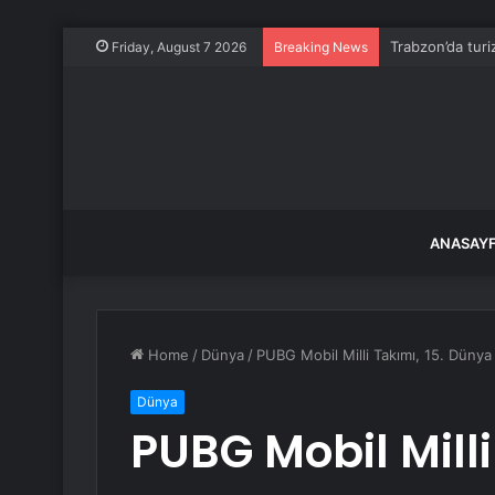
Trabzon’da turiz
Friday, August 7 2026
Breaking News
ANASAY
Home
/
Dünya
/
PUBG Mobil Milli Takımı, 15. Dünya
Dünya
PUBG Mobil Milli