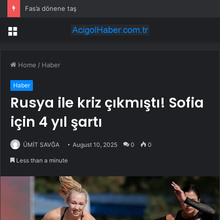
Fas’a dönene taş
Menu
Home
/
Haber
Haber
Rusya ile kriz çıkmıştı! Sofia
için 4 yıl şartı
ÜMİT SAVĞA
August 10, 2025
0
0
Less than a minute